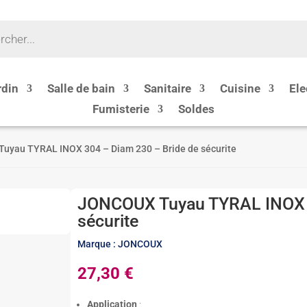
rdin
Salle de bain
Sanitaire
Cuisine
Ele
Fumisterie
Soldes
uyau TYRAL INOX 304 – Diam 230 – Bride de sécurite
JONCOUX Tuyau TYRAL INOX 3
sécurite
Marque : JONCOUX
27,30
€
Application
: