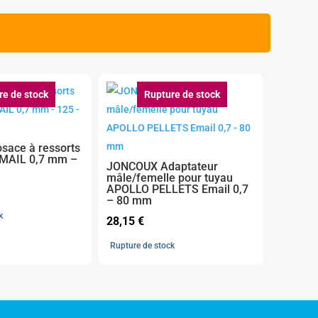
re de stock
Rupture de stock
ace à ressorts
EMAIL 0,7 mm –
JONCOUX Adaptateur
mâle/femelle pour tuyau
APOLLO PELLETS Email 0,7
– 80 mm
k
28,15
€
Rupture de stock