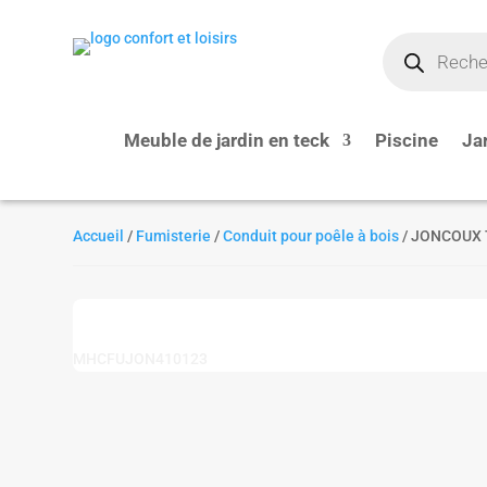
Recherche
de
produits
Meuble de jardin en teck
Piscine
Ja
Accueil
/
Fumisterie
/
Conduit pour poêle à bois
/ JONCOUX T
MHCFUJON410123