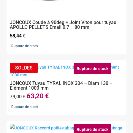
JONCOUX Coude à 90deg + Joint Viton pour tuyau
APOLLO PELLETS Email 0,7 – 80 mm
58,44
€
Rupture de stock
Rupture de stock
JONCOUX Tuyau TYRAL INOX 304 – Diam 130 –
Elément 1000 mm
63,20
€
Le
Le
79,00
€
prix
prix
Rupture de stock
initial
actuel
était :
est :
79,00 €.
63,20 €.
Rupture de stock