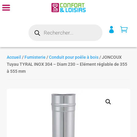
Recherche


de
produits
Accueil
/
Fumisterie
/
Conduit pour poêle à bois
/ JONCOUX
Tuyau TYRAL INOX 304 – Diam 230 – Elément réglable de 355
à 555 mm