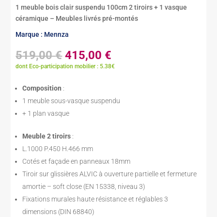
1 meuble bois clair suspendu 100cm 2 tiroirs + 1 vasque
céramique – Meubles livrés pré-montés
Marque : Mennza
Le
Le
519,00
€
415,00
€
prix
prix
dont Eco-participation mobilier : 5.38€
initial
actuel
était :
est :
Composition
:
519,00 €.
415,00 €.
1 meuble sous-vasque suspendu
+ 1 plan vasque
Meuble 2 tiroirs
:
L.1000 P.450 H.466 mm
Cotés et façade en panneaux 18mm
Tiroir sur glissières ALVIC à ouverture partielle et fermeture
amortie – soft close (EN 15338, niveau 3)
Fixations murales haute résistance et réglables 3
dimensions (DIN 68840)