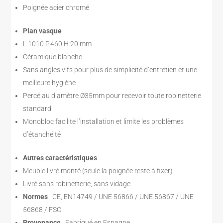
Poignée acier chromé
Plan vasque
:
L.1010 P.460 H.20 mm
Céramique blanche
Sans angles vifs pour plus de simplicité d’entretien et une
meilleure hygiène
Percé au diamètre Ø35mm pour recevoir toute robinetterie
standard
Monobloc facilite l’installation et limite les problèmes
d’étanchéité
Autres caractéristiques
:
Meuble livré monté (seule la poignée reste à fixer)
Livré sans robinetterie, sans vidage
Normes
: CE, EN14749 / UNE 56866 / UNE 56867 / UNE
56868 / FSC
Provenance
: Fabriqué en Espagne