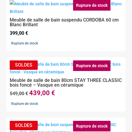
Rupture de stock
Meuble de salle de bain suspendu CORDOBA 60 cm
Blanc Brillant
399,00
€
Rupture de stock
Rupture de stock
Meuble de salle de bain 80cm STAY THREE CLASSIC
bois foncé – Vasque en céramique
439,00
€
Le
Le
549,00
€
prix
prix
Rupture de stock
initial
actuel
était :
est :
549,00 €.
439,00 €.
Rupture de stock