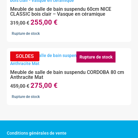
Meuble de salle de bain suspendu 60cm NICE
CLASSIC bois clair – Vasque en céramique
255,00
€
Le
Le
319,00
€
prix
prix
Rupture de stock
initial
actuel
était :
est :
319,00 €.
255,00 €.
Rupture de stock
Meuble de salle de bain suspendu CORDOBA 80 cm
Anthracite Mat
275,00
€
Le
Le
459,00
€
prix
prix
Rupture de stock
initial
actuel
était :
est :
459,00 €.
275,00 €.
Conditions générales de vente