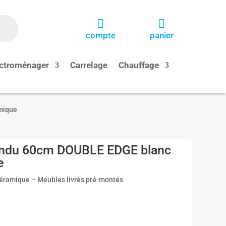


compte
panier
ctroménager
Carrelage
Chauffage
amique
pendu 60cm DOUBLE EDGE blanc
e
céramique – Meubles livrés pré-montés