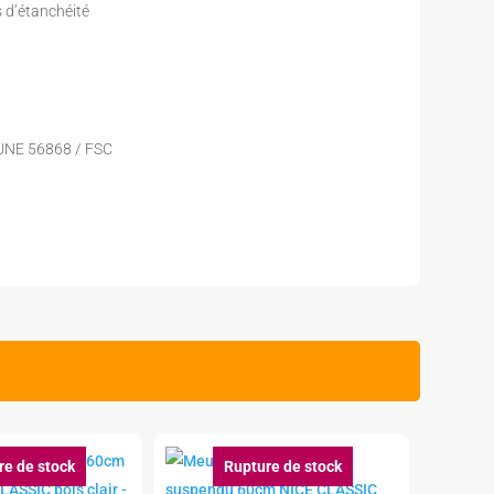
s d’étanchéité
 UNE 56868 / FSC
re de stock
Rupture de stock