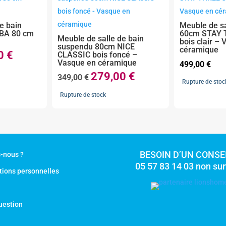
e bain
Meuble de sa
BA 80 cm
60cm STAY 
Meuble de salle de bain
bois clair –
suspendu 80cm NICE
céramique
00
€
CLASSIC bois foncé –
Le
Vasque en céramique
499,00
€
prix
279,00
€
Le
Le
349,00
€
actuel
Rupture de stoc
prix
prix
est :
Rupture de stock
initial
actuel
.
275,00 €.
était :
est :
349,00 €.
279,00 €.
BESOIN D’UN CONSEI
-nous ?
05 57 83 14 03 non su
tions personnelles
uestion