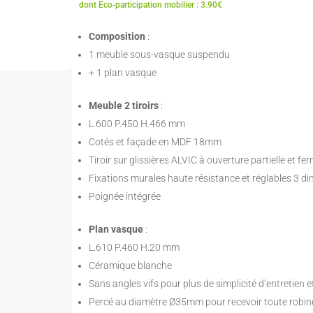
dont Eco-participation mobilier : 3.90€
Composition
:
1 meuble sous-vasque suspendu
+ 1 plan vasque
Meuble 2 tiroirs
:
L.600 P.450 H.466 mm
Cotés et façade en MDF 18mm
Tiroir sur glissières ALVIC à ouverture partielle et f
Fixations murales haute résistance et réglables 3 d
Poignée intégrée
Plan vasque
:
L.610 P.460 H.20 mm
Céramique blanche
Sans angles vifs pour plus de simplicité d’entretien 
Percé au diamètre Ø35mm pour recevoir toute robin