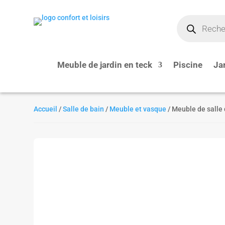
Recherche
de
produits
Meuble de jardin en teck
Piscine
Ja
Accueil
/
Salle de bain
/
Meuble et vasque
/ Meuble de salle