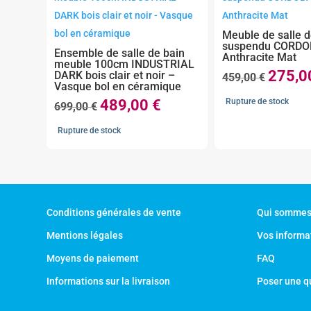
Meuble de salle d
suspendu CORDO
Ensemble de salle de bain
Anthracite Mat
meuble 100cm INDUSTRIAL
275,
DARK bois clair et noir –
Le
459,00
€
Vasque bol en céramique
prix
489,00
€
Rupture de stock
Le
Le
699,00
€
initial
prix
prix
était :
Rupture de stock
initial
actuel
459,00 €
était :
est :
699,00 €.
489,00 €.
Conditions générales de vente
Qui sommes
Mentions légales
Vos informa
Moyens de paiement
FAQ
Informations sur la livraison
Poser une q