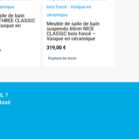
lle de bain
THREE CLASSIC
Meuble de salle de bain
 Vasque en
suspendu 60cm NICE
CLASSIC bois foncé –
Vasque en céramique
319,00
€
k
Rupture de stock
L ?
rtaxé