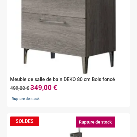
Meuble de salle de bain DEKO 80 cm Bois foncé
349,00
€
Le
Le
499,00
€
prix
prix
Rupture de stock
initial
actuel
était :
est :
499,00 €.
349,00 €.
Rupture de stock