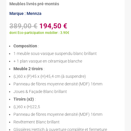
Meubles livrés pré-montés
Marque : Mennza
Le
Le
389,00
€
194,50
€
prix
prix
dont Eco-participation mobilier : 3.90€
initial
actuel
était :
est :
Composition
:
389,00 €.
194,50 €.
1 meuble sous-vasque suspendu blanc brillant
+ 1 plan vasque en céramique blanche
Meuble 2 tiroirs
:
(L)60 x (P)45 x (H)45,4 cm (à suspendre)
Panneau de fibres moyenne densité (MDF) 16mm
Joues & Façade Blanc brillant
Tiroirs (x2)
:
(L)60 x (H)22,5
Panneau de fibres moyenne densité (MDF) 16mm
Revêtement Blanc brillant
Glissières Hettich à ouverture complète et fermeture