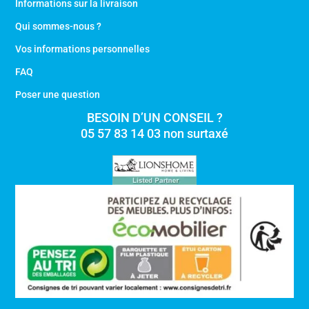
Informations sur la livraison
Qui sommes-nous ?
Vos informations personnelles
FAQ
Poser une question
BESOIN D’UN CONSEIL ?
05 57 83 14 03 non surtaxé