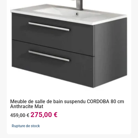
Meuble de salle de bain suspendu CORDOBA 80 cm
Anthracite Mat
275,00
€
Le
Le
459,00
€
prix
prix
Rupture de stock
initial
actuel