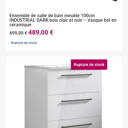
Ensemble de salle de bain meuble 100cm
INDUSTRIAL DARK bois clair et noir – Vasque bol en
céramique
489,00
€
Le
Le
699,00
€
prix
prix
Rupture de stock
initial
actuel
était :
est :
699,00 €.
489,00 €.
Rupture de stock