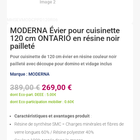
MHSEVMODCPPD120R06
MODERNA Évier pour cuisinette
120 cm ONTARIO en résine noir
pailleté
Pour cuisinette de 120 cm évier en résine couleur noir
pailleté avec découpe pour domino et vidage inclus
Marque : MODERNA
Le
Le
389,00
€
269,00
€
prix
prix
dont Eco-part. DEEE : 5.00€
initial
actuel
dont Eco-participation mobilier : 0.60€
était :
est :
389,00 €.
269,00 €.
Caractéristiques et avantages produit
:
Résine de synthèse SMC = Charges minérales et fibres de
verre longues 60% / Résine polyester 40%