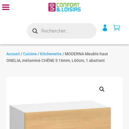
Recherche


de
produits
Accueil
/
Cuisine
/
Kitchenette
/ MODERNA Meuble haut
ONELIA, mélaminé CHÊNE S 16mm, L60cm, 1 abattant