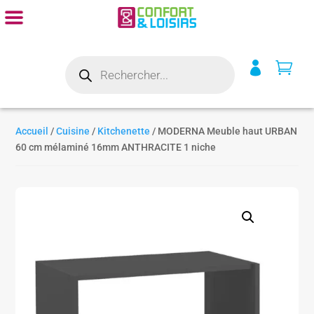
Recherche


de
produits
Accueil
/
Cuisine
/
Kitchenette
/ MODERNA Meuble haut URBAN
60 cm mélaminé 16mm ANTHRACITE 1 niche