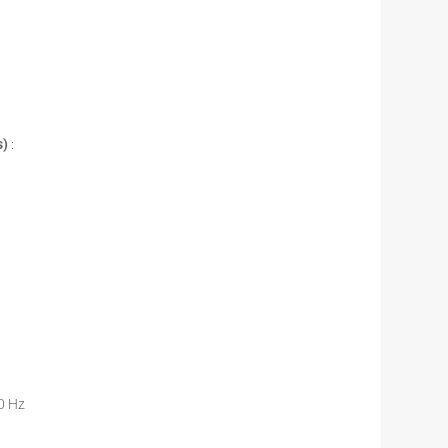
s)
:
0 Hz