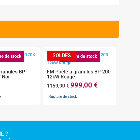
re de stock
Rupture de stock
granulés BP-
FM Poêle à granulés BP-200
 Noir
12kW Rouge
999,00
€
Le
Le
1159,00
€
prix
prix
k
Rupture de stock
initial
actuel
était :
est :
1159,00 €.
999,00 €.
L ?