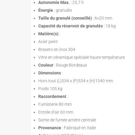
Autonomie Max.
: 25,7 h
Énergie
: granulés
Taille du granulé (conseillé)
: 6×20 mm
Capacité du réservoir de granulés
: 18 kg
Matière(s)
:
Acier peint
Brasero en inox 304
Vitre en céramique spéciale haute température
Couleur
: Rouge Bordeaux
Dimensions
:
Hors tout (L)534 x (P)534 x (H)1040 mm
Poids 105 kg
Raccordement
:
Fumisterie 80 mm
Entrée d’air 60 mm
Sortie de fumée arrière centrale
Provenance
: Fabriqué en Italie