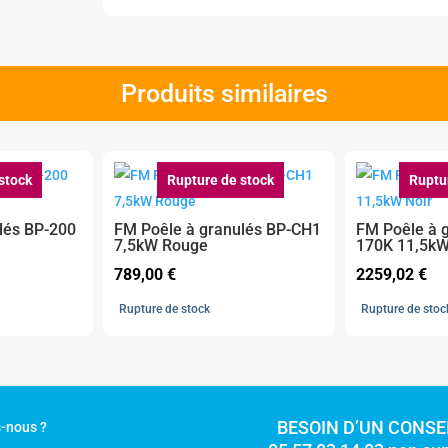
Produits similaires
stock
Rupture de stock
Ruptu
lés BP-200
FM Poêle à granulés BP-CH1
FM Poêle à 
7,5kW Rouge
170K 11,5kW
789,00
€
2259,02
€
Rupture de stock
Rupture de stoc
BESOIN D’UN CONSEI
-nous ?