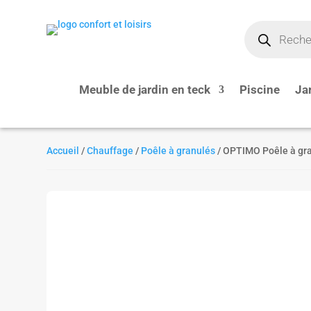
Recherche
de
produits
Meuble de jardin en teck
Piscine
Ja
Accueil
/
Chauffage
/
Poêle à granulés
/ OPTIMO Poêle à gr