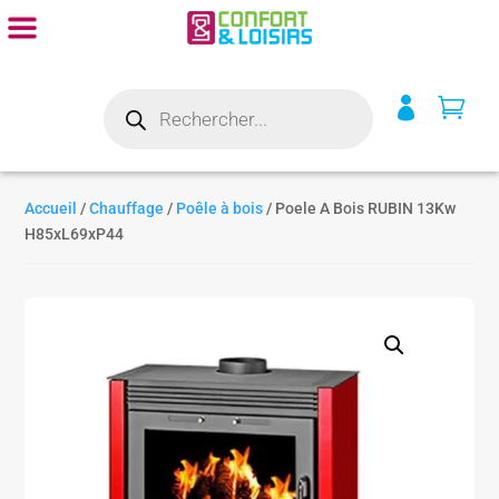
Recherche


de
produits
Accueil
/
Chauffage
/
Poêle à bois
/ Poele A Bois RUBIN 13Kw
H85xL69xP44