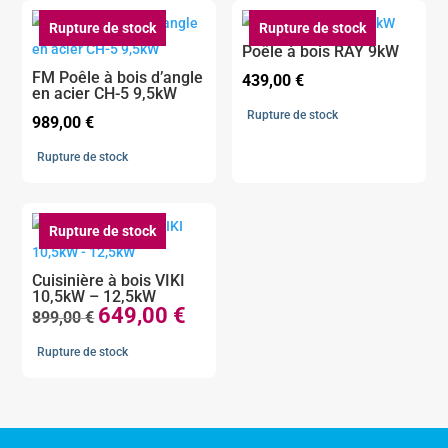
779,00 €.
559,00 €.
Rupture de stock
Rupture de stock
Poêle à bois RAY 9kW
FM Poêle à bois d’angle
439,00
€
en acier CH-5 9,5kW
Rupture de stock
989,00
€
Rupture de stock
Rupture de stock
Cuisinière à bois VIKI
10,5kW – 12,5kW
649,00
€
Le
Le
899,00
€
prix
prix
Rupture de stock
initial
actuel
était :
est :
899,00 €.
649,00 €.