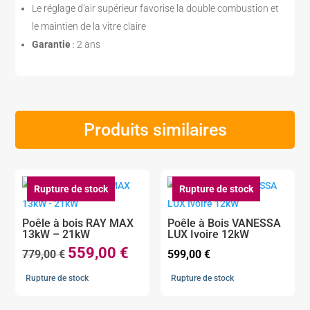
Le réglage d'air supérieur favorise la double combustion et
le maintien de la vitre claire
Garantie
: 2 ans
Produits similaires
Rupture de stock
Rupture de stock
Poêle à bois RAY MAX
Poêle à Bois VANESSA
13kW – 21kW
LUX Ivoire 12kW
559,00
€
Le
Le
779,00
€
599,00
€
prix
prix
Rupture de stock
Rupture de stock
initial
actuel
était :
est :