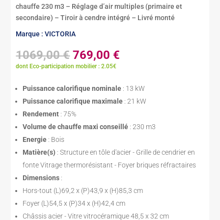
chauffe 230 m3 – Réglage d’air multiples (primaire et
secondaire) – Tiroir à cendre intégré – Livré monté
Marque : VICTORIA
Le
Le
1069,00
€
769,00
€
prix
prix
dont Eco-participation mobilier : 2.05€
initial
actuel
était :
est :
Puissance calorifique nominale
: 13 kW
1069,00 €.
769,00 €.
Puissance calorifique maximale
: 21 kW
Rendement
: 75%
Volume de chauffe maxi conseillé
: 230 m3
Energie
: Bois
Matière(s)
: Structure en tôle d'acier - Grille de cendrier en
fonte Vitrage thermorésistant - Foyer briques réfractaires
Dimensions
:
Hors-tout (L)69,2 x (P)43,9 x (H)85,3 cm
Foyer (L)54,5 x (P)34 x (H)42,4 cm
Châssis acier - Vitre vitrocéramique 48,5 x 32 cm