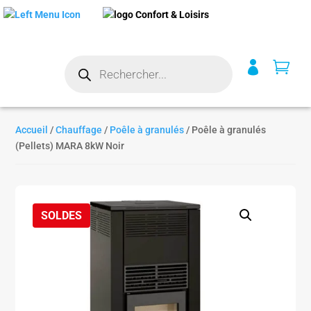
Recherche


de
produits
Accueil
/
Chauffage
/
Poêle à granulés
/ Poêle à granulés
(Pellets) MARA 8kW Noir
SOLDES