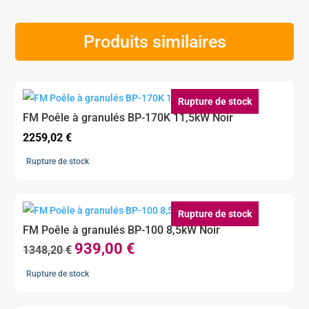
Produits similaires
Rupture de stock
FM Poêle à granulés BP-170K 11,5kW Noir
2259,02
€
Rupture de stock
Rupture de stock
FM Poêle à granulés BP-100 8,5kW Noir
939,00
€
Le
Le
1348,20
€
prix
prix
Rupture de stock
initial
actuel
était :
est :