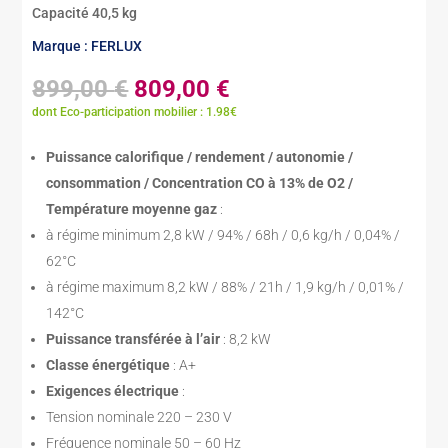
Capacité 40,5 kg
Marque : FERLUX
Le
Le
899,00
€
809,00
€
prix
prix
dont Eco-participation mobilier : 1.98€
initial
actuel
était :
est :
Puissance calorifique / rendement / autonomie /
899,00 €.
809,00 €.
consommation / Concentration CO à 13% de O2 /
Température moyenne gaz
:
à régime minimum 2,8 kW / 94% / 68h / 0,6 kg/h / 0,04% /
62°C
à régime maximum 8,2 kW / 88% / 21h / 1,9 kg/h / 0,01% /
142°C
Puissance transférée à l’air
: 8,2 kW
Classe énergétique
: A+
Exigences électrique
:
Tension nominale 220 – 230 V
Fréquence nominale 50 – 60 Hz