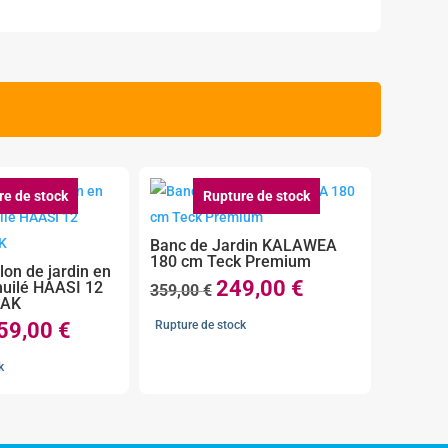
re de stock
Rupture de stock
Banc de Jardin KALAWEA
180 cm Teck Premium
on de jardin en
249,00
€
huilé HAASI 12
Le
Le
359,00
€
MAK
prix
prix
59,00
€
Rupture de stock
Le
initial
actuel
ix
prix
était :
est :
k
tial
actuel
359,00 €.
249,00 €.
it :
est :
37,00 €.
959,00 €.