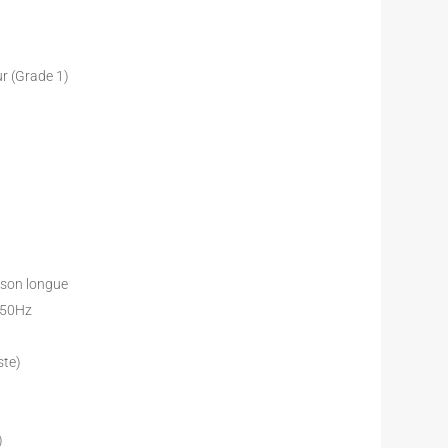
.
r (Grade 1)
ison longue
~50Hz
ste)
)