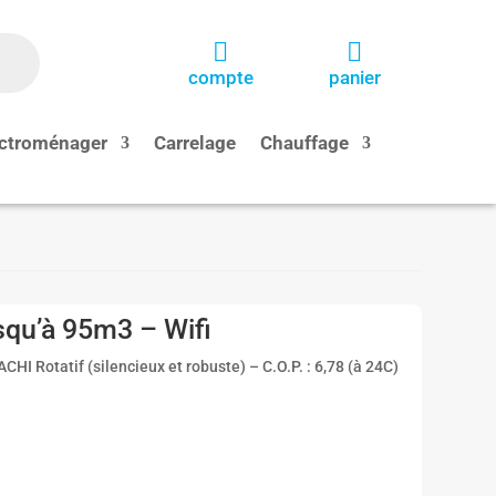


compte
panier
ctroménager
Carrelage
Chauffage
squ’à 95m3 – Wifi
I Rotatif (silencieux et robuste) – C.O.P. : 6,78 (à 24C)