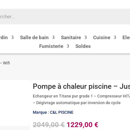
rdin
Salle de bain
Sanitaire
Cuisine
Ele
Fumisterie
Soldes
– Wifi
Pompe à chaleur piscine – Ju
Echangeur en Titane pur grade 1 – Compresseur HITACH
– Dégivrage automatique par inversion de cycle
Marque : C&L PISCINE
Le
Le
2049,00
€
1229,00
€