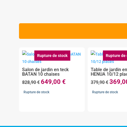
Rupture de stock
Rupture de 
Salon de jardin en teck
Table de jardin en
BATAN 10 chaises
HENUA 10/12 pla
649,00
€
369,
Le
Le
Le
828,90
€
379,90
€
prix
prix
prix
Rupture de stock
Rupture de stock
initial
actuel
initial
était :
est :
était :
828,90 €.
649,00 €.
379,90 €