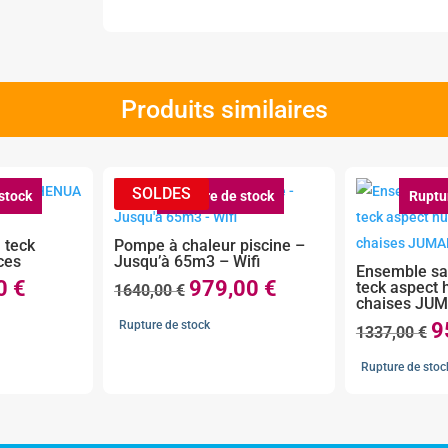
Produits similaires
stock
Rupture de stock
Ruptu
 teck
Pompe à chaleur piscine –
ces
Jusqu’à 65m3 – Wifi
Ensemble sal
00
€
979,00
€
teck aspect 
Le
Le
Le
1640,00
€
chaises JU
prix
prix
prix
Rupture de stock
9
Le
1337,00
€
actuel
initial
actuel
pr
est :
était :
est :
Rupture de stoc
ini
.
369,00 €.
1640,00 €.
979,00 €.
éta
13