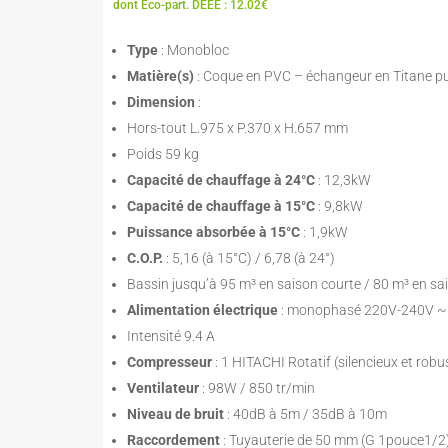
prix
prix
dont Eco-part. DEEE : 12.02€
initial
actuel
était :
est :
Type
: Monobloc
2049,00 €.
1229,00 €
Matière(s)
: Coque en PVC – échangeur en Titane pu
Dimension
:
Hors-tout L.975 x P.370 x H.657 mm
Poids 59 kg
Capacité de chauffage à 24°C
: 12,3kW
Capacité de chauffage à 15°C
: 9,8kW
Puissance absorbée à 15°C
: 1,9kW
C.O.P.
: 5,16 (à 15°C) / 6,78 (à 24°)
Bassin jusqu’à 95 m³ en saison courte / 80 m³ en sa
Alimentation électrique
: monophasé 220V-240V 
Intensité 9.4 A
Compresseur
: 1 HITACHI Rotatif (silencieux et robu
Ventilateur
: 98W / 850 tr/min
Niveau de bruit
: 40dB à 5m / 35dB à 10m
Raccordement
: Tuyauterie de 50 mm (G 1pouce1/2