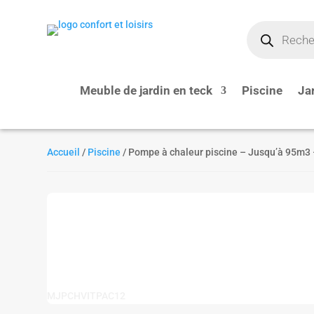
Recherche
de
produits
Meuble de jardin en teck
Piscine
Ja
Accueil
/
Piscine
/ Pompe à chaleur piscine – Jusqu’à 95m3 
MJPCHVITPAC12