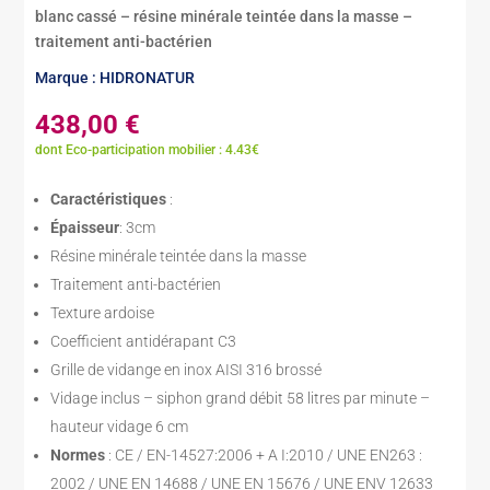
blanc cassé – résine minérale teintée dans la masse –
traitement anti-bactérien
Marque : HIDRONATUR
438,00
€
dont Eco-participation mobilier : 4.43€
Caractéristiques
:
Épaisseur
: 3cm
Résine minérale teintée dans la masse
Traitement anti-bactérien
Texture ardoise
Coefficient antidérapant C3
Grille de vidange en inox AISI 316 brossé
Vidage inclus – siphon grand débit 58 litres par minute –
hauteur vidage 6 cm
Normes
: CE / EN-14527:2006 + A I:2010 / UNE EN263 :
2002 / UNE EN 14688 / UNE EN 15676 / UNE ENV 12633