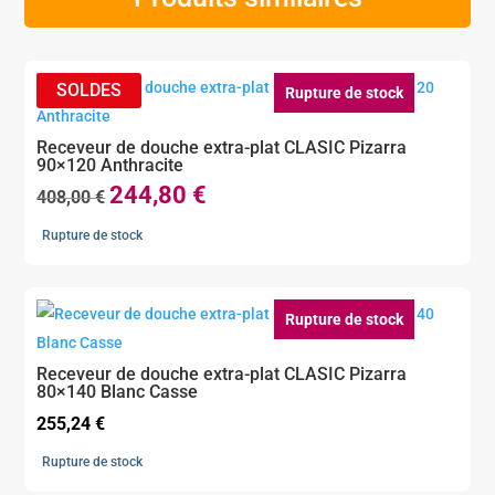
Rupture de stock
Receveur de douche extra-plat CLASIC Pizarra
90×120 Anthracite
244,80
€
Le
Le
408,00
€
prix
prix
Rupture de stock
initial
actuel
était :
est :
408,00 €.
244,80 €.
Rupture de stock
Receveur de douche extra-plat CLASIC Pizarra
80×140 Blanc Casse
255,24
€
Rupture de stock