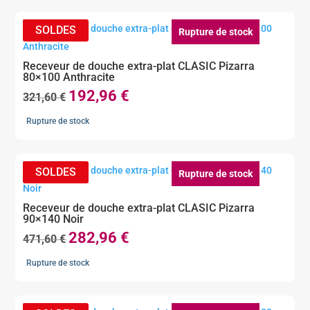
Rupture de stock
Receveur de douche extra-plat CLASIC Pizarra
80×100 Anthracite
192,96
€
Le
Le
321,60
€
prix
prix
Rupture de stock
initial
actuel
était :
est :
321,60 €.
192,96 €.
Rupture de stock
Receveur de douche extra-plat CLASIC Pizarra
90×140 Noir
282,96
€
Le
Le
471,60
€
prix
prix
Rupture de stock
initial
actuel
était :
est :