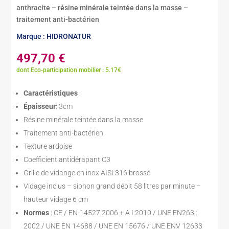
anthracite – résine minérale teintée dans la masse –
traitement anti-bactérien
Marque : HIDRONATUR
497,70
€
dont Eco-participation mobilier : 5.17€
Caractéristiques
:
Épaisseur
: 3cm
Résine minérale teintée dans la masse
Traitement anti-bactérien
Texture ardoise
Coefficient antidérapant C3
Grille de vidange en inox AISI 316 brossé
Vidage inclus – siphon grand débit 58 litres par minute –
hauteur vidage 6 cm
Normes
: CE / EN-14527:2006 + A I:2010 / UNE EN263 :
2002 / UNE EN 14688 / UNE EN 15676 / UNE ENV 12633