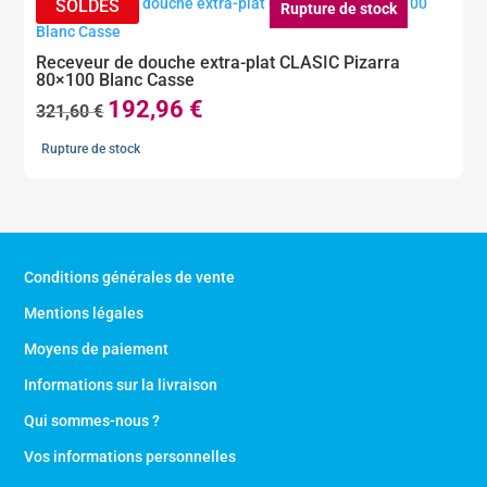
471,60 €.
282,96 €.
Rupture de stock
Receveur de douche extra-plat CLASIC Pizarra
80×100 Blanc Casse
192,96
€
Le
Le
321,60
€
prix
prix
Rupture de stock
initial
actuel
était :
est :
321,60 €.
192,96 €.
Conditions générales de vente
Mentions légales
Moyens de paiement
Informations sur la livraison
Qui sommes-nous ?
Vos informations personnelles