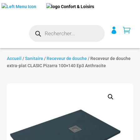
Recherche


de
produits
Accueil
/
Sanitaire
/
Receveur de douche
/ Receveur de douche
extra-plat CLASIC Pizarra 100×140 Ep3 Anthracite