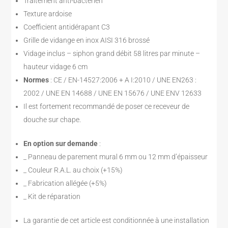
Traitement anti-bactérien
Texture ardoise
Coefficient antidérapant C3
Grille de vidange en inox AISI 316 brossé
Vidage inclus – siphon grand débit 58 litres par minute –
hauteur vidage 6 cm
Normes
: CE / EN-14527:2006 + A I:2010 / UNE EN263 :
2002 / UNE EN 14688 / UNE EN 15676 / UNE ENV 12633
Il est fortement recommandé de poser ce receveur de
douche sur chape.
En option sur demande
:
_ Panneau de parement mural 6 mm ou 12 mm d’épaisseur
_ Couleur R.A.L. au choix (+15%)
_ Fabrication allégée (+5%)
_ Kit de réparation
La garantie de cet article est conditionnée à une installation