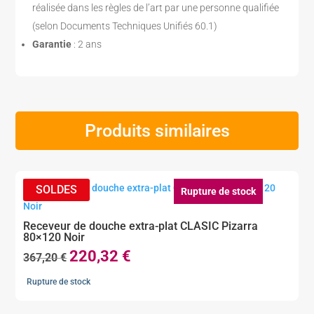
réalisée dans les règles de l’art par une personne qualifiée
(selon Documents Techniques Unifiés 60.1)
Garantie
: 2 ans
Produits similaires
Rupture de stock
Receveur de douche extra-plat CLASIC Pizarra
80×120 Noir
220,32
€
Le
Le
367,20
€
prix
prix
Rupture de stock
initial
actuel
était :
est :