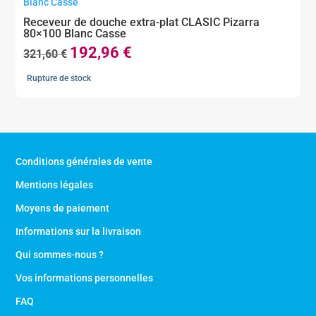
Receveur de douche extra-plat CLASIC Pizarra
80×100 Blanc Casse
192,96
€
Le
Le
321,60
€
prix
prix
Rupture de stock
initial
actuel
était :
est :
321,60 €.
192,96 €.
Conditions générales de vente
Mentions légales
Moyens de paiement
Informations sur la livraison
Qui sommes-nous ?
Vos informations personnelles
FAQ