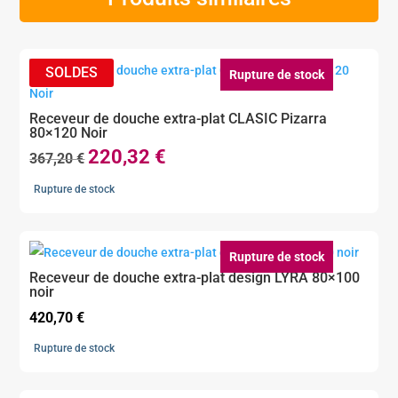
Rupture de stock
Receveur de douche extra-plat CLASIC Pizarra
80×120 Noir
220,32
€
Le
Le
367,20
€
prix
prix
Rupture de stock
initial
actuel
était :
est :
367,20 €.
220,32 €.
Rupture de stock
Receveur de douche extra-plat design LYRA 80×100
noir
420,70
€
Rupture de stock