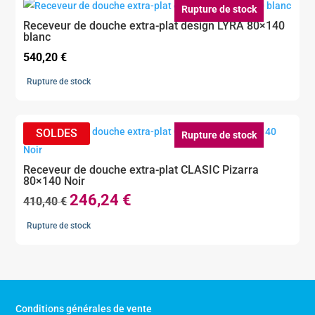
Rupture de stock
Receveur de douche extra-plat design LYRA 80×140
blanc
540,20
€
Rupture de stock
Rupture de stock
Receveur de douche extra-plat CLASIC Pizarra
80×140 Noir
246,24
€
Le
Le
410,40
€
prix
prix
Rupture de stock
initial
actuel
était :
est :
410,40 €.
246,24 €.
Conditions générales de vente