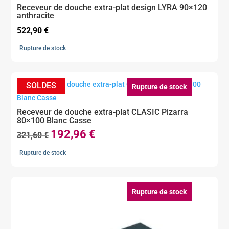
Receveur de douche extra-plat design LYRA 90×120
anthracite
522,90
€
Rupture de stock
Rupture de stock
Receveur de douche extra-plat CLASIC Pizarra
80×100 Blanc Casse
192,96
€
Le
Le
321,60
€
prix
prix
Rupture de stock
initial
actuel
était :
est :
321,60 €.
192,96 €.
Rupture de stock