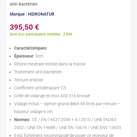
anti-bactérien
Marque : HIDRONATUR
395,50
€
dont Eco-participation mobilier : 3.84€
Caractéristiques
:
Épaisseur
: 3cm
Résine minérale teintée dans la masse
Traitement anti-bactérien
Texture ardoise
Coefficient antidérapant C3
Grille de vidange en inox AISI 316 brossé
Vidage inclus – siphon grand débit 58 litres par minute –
hauteur vidage 6 cm
Normes
: CE / EN-14527:2006 + A I:2010 / UNE EN263 :
2002 / UNE EN 14688 / UNE EN 15676 / UNE ENV 12633
Il est fortement recommandé de poser ce receveur de