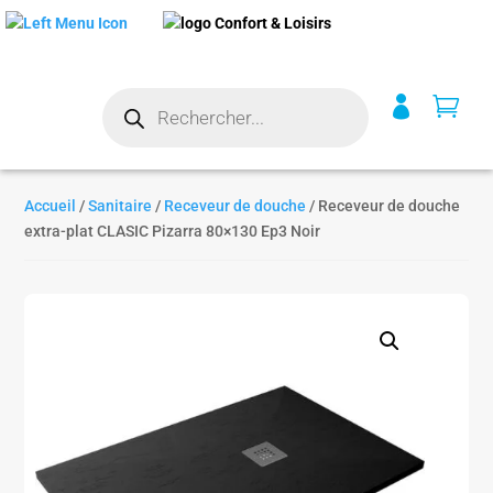
Recherche


de
produits
Accueil
/
Sanitaire
/
Receveur de douche
/ Receveur de douche
extra-plat CLASIC Pizarra 80×130 Ep3 Noir