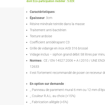
dont Eco-participation mobilier : 5.02€
Caractéristiques
:
Épaisseur
: 3cm
Résine minérale teintée dans la masse
Traitement anti-bactérien
Texture ardoise
Coefficient antidérapant C3
Grille de vidange en inox AISI 316 brossé
Vidage inclus – siphon grand débit 58 litres par mi
Normes
: CE / EN-14527:2006 + A I:2010 / UNE EN
12633
Il est fortement recommandé de poser ce receveur d
En option sur demande
:
_ Panneau de parement mural 6 mm ou 12 mm d’ép
_ Couleur R.A.L. au choix (+15%)
_ Fabrication allégée (+5%)