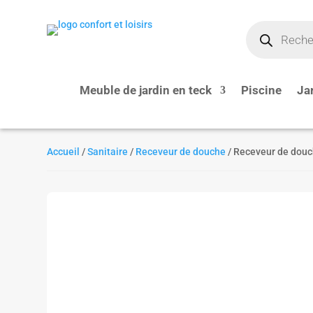
Recherche
de
produits
Meuble de jardin en teck
Piscine
Ja
Accueil
/
Sanitaire
/
Receveur de douche
/ Receveur de douc