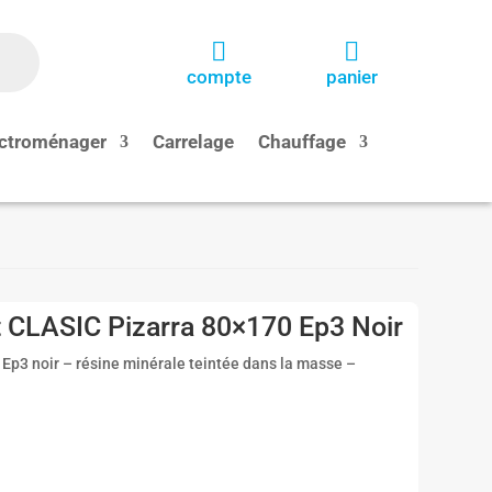


compte
panier
ctroménager
Carrelage
Chauffage
t CLASIC Pizarra 80×170 Ep3 Noir
Ep3 noir – résine minérale teintée dans la masse –