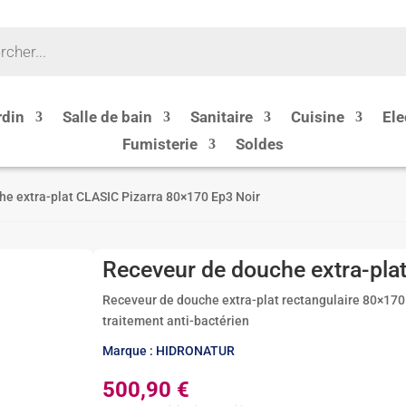
rdin
Salle de bain
Sanitaire
Cuisine
Ele
Fumisterie
Soldes
he extra-plat CLASIC Pizarra 80×170 Ep3 Noir
Receveur de douche extra-pla
Receveur de douche extra-plat rectangulaire 80×170 
traitement anti-bactérien
Marque : HIDRONATUR
500,90
€