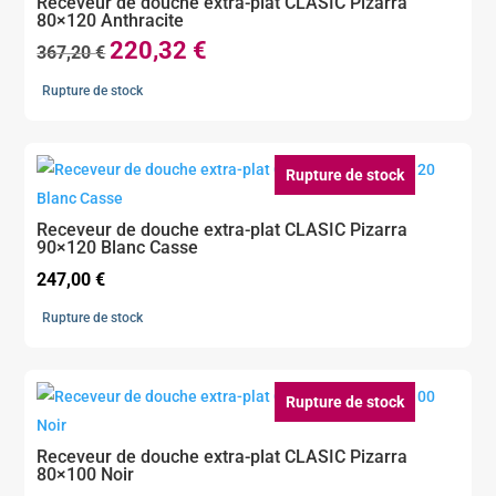
Receveur de douche extra-plat CLASIC Pizarra
80×120 Anthracite
220,32
€
Le
Le
367,20
€
prix
prix
Rupture de stock
initial
actuel
était :
est :
367,20 €.
220,32 €.
Rupture de stock
Receveur de douche extra-plat CLASIC Pizarra
90×120 Blanc Casse
247,00
€
Rupture de stock
Rupture de stock
Receveur de douche extra-plat CLASIC Pizarra
80×100 Noir