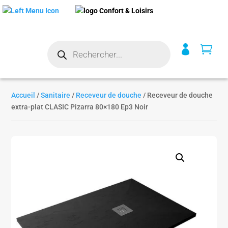
Recherche


de
produits
Accueil
/
Sanitaire
/
Receveur de douche
/ Receveur de douche
extra-plat CLASIC Pizarra 80×180 Ep3 Noir