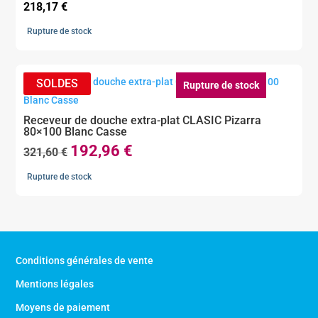
218,17
€
Rupture de stock
Rupture de stock
Receveur de douche extra-plat CLASIC Pizarra
80×100 Blanc Casse
192,96
€
Le
Le
321,60
€
prix
prix
Rupture de stock
initial
actuel
était :
est :
321,60 €.
192,96 €.
Conditions générales de vente
Mentions légales
Moyens de paiement