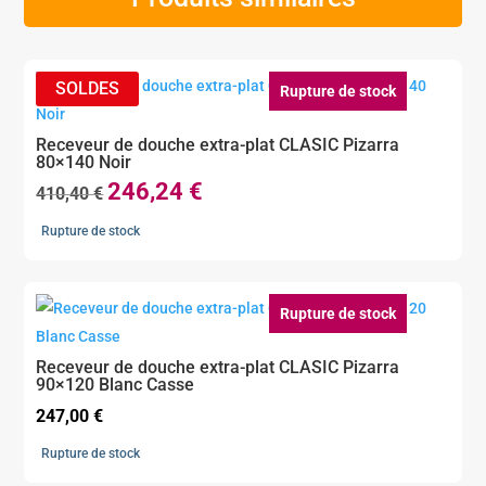
Rupture de stock
Receveur de douche extra-plat CLASIC Pizarra
80×140 Noir
246,24
€
Le
Le
410,40
€
prix
prix
Rupture de stock
initial
actuel
était :
est :
410,40 €.
246,24 €.
Rupture de stock
Receveur de douche extra-plat CLASIC Pizarra
90×120 Blanc Casse
247,00
€
Rupture de stock