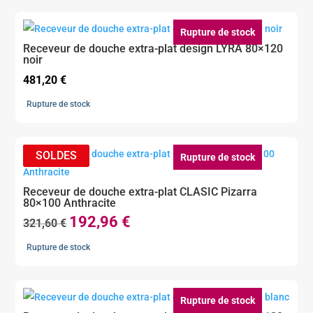
était :
est :
410,40 €.
246,24 €.
Rupture de stock
Receveur de douche extra-plat design LYRA 80×120
noir
481,20
€
Rupture de stock
Rupture de stock
Receveur de douche extra-plat CLASIC Pizarra
80×100 Anthracite
192,96
€
Le
Le
321,60
€
prix
prix
Rupture de stock
initial
actuel
était :
est :
321,60 €.
192,96 €.
Rupture de stock