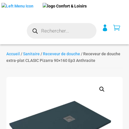
Recherche


de
produits
Accueil
/
Sanitaire
/
Receveur de douche
/ Receveur de douche
extra-plat CLASIC Pizarra 90×160 Ep3 Anthracite