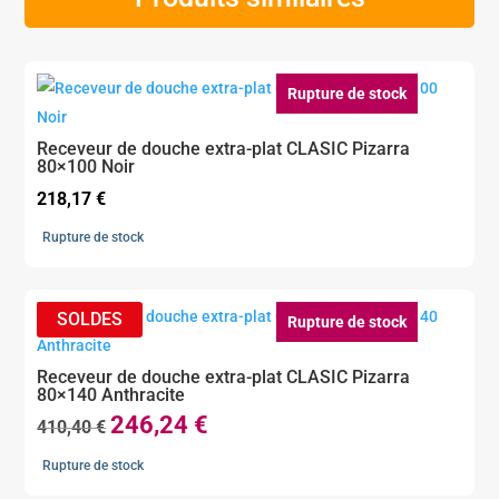
Rupture de stock
Receveur de douche extra-plat CLASIC Pizarra
80×100 Noir
218,17
€
Rupture de stock
Rupture de stock
Receveur de douche extra-plat CLASIC Pizarra
80×140 Anthracite
246,24
€
Le
Le
410,40
€
prix
prix
Rupture de stock
initial
actuel