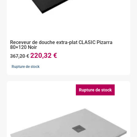
Receveur de douche extra-plat CLASIC Pizarra
80×120 Noir
220,32
€
Le
Le
367,20
€
prix
prix
Rupture de stock
initial
actuel
était :
est :
367,20 €.
220,32 €.
Rupture de stock