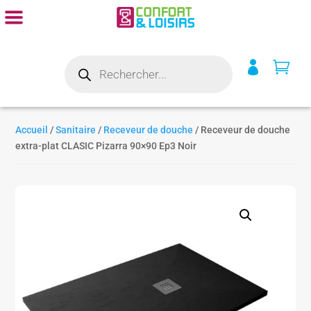
Recherche


de
produits
Accueil
/
Sanitaire
/
Receveur de douche
/ Receveur de douche
extra-plat CLASIC Pizarra 90×90 Ep3 Noir