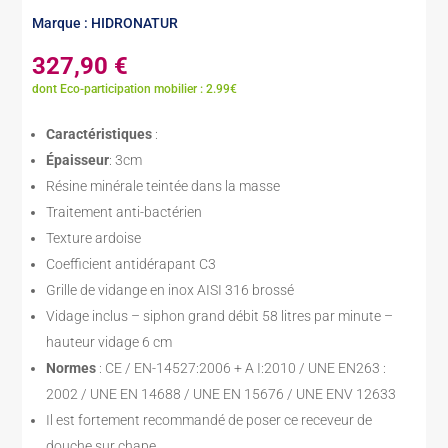
Marque : HIDRONATUR
327,90
€
dont Eco-participation mobilier : 2.99€
Caractéristiques
:
Épaisseur
: 3cm
Résine minérale teintée dans la masse
Traitement anti-bactérien
Texture ardoise
Coefficient antidérapant C3
Grille de vidange en inox AISI 316 brossé
Vidage inclus – siphon grand débit 58 litres par minute –
hauteur vidage 6 cm
Normes
: CE / EN-14527:2006 + A I:2010 / UNE EN263 :
2002 / UNE EN 14688 / UNE EN 15676 / UNE ENV 12633
Il est fortement recommandé de poser ce receveur de
douche sur chape.