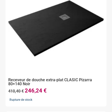
Receveur de douche extra-plat CLASIC Pizarra
80×140 Noir
246,24
€
Le
Le
410,40
€
prix
prix
Rupture de stock
initial
actuel
était :
est :