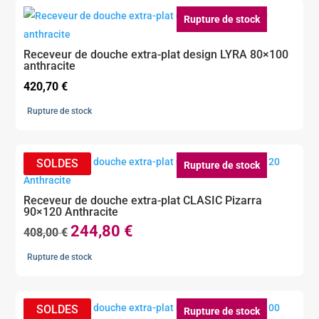
410,40 €.
246,24 €.
Rupture de stock
Receveur de douche extra-plat design LYRA 80×100
anthracite
420,70
€
Rupture de stock
Rupture de stock
Receveur de douche extra-plat CLASIC Pizarra
90×120 Anthracite
244,80
€
Le
Le
408,00
€
prix
prix
Rupture de stock
initial
actuel
était :
est :
408,00 €.
244,80 €.
Rupture de stock