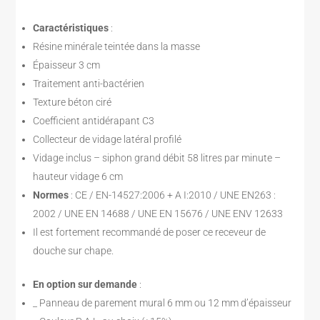
Caractéristiques
:
Résine minérale teintée dans la masse
Épaisseur 3 cm
Traitement anti-bactérien
Texture béton ciré
Coefficient antidérapant C3
Collecteur de vidage latéral profilé
Vidage inclus – siphon grand débit 58 litres par minute –
hauteur vidage 6 cm
Normes
: CE / EN-14527:2006 + A I:2010 / UNE EN263 :
2002 / UNE EN 14688 / UNE EN 15676 / UNE ENV 12633
Il est fortement recommandé de poser ce receveur de
douche sur chape.
En option sur demande
:
_ Panneau de parement mural 6 mm ou 12 mm d’épaisseur