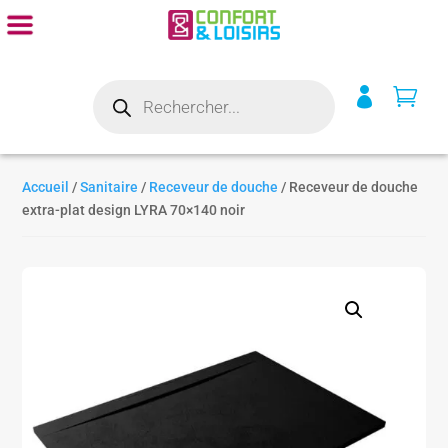
Recherche


de
produits
Accueil
/
Sanitaire
/
Receveur de douche
/ Receveur de douche
extra-plat design LYRA 70×140 noir