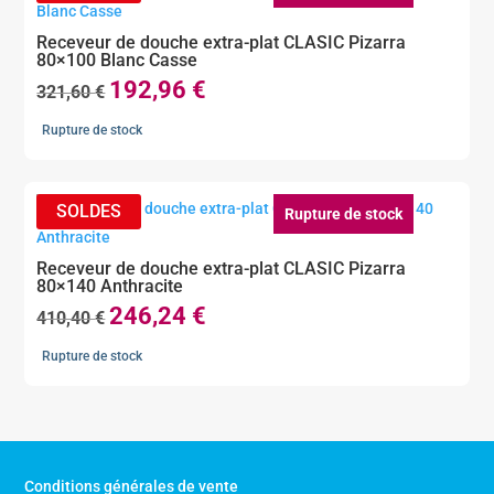
Receveur de douche extra-plat CLASIC Pizarra
80×100 Blanc Casse
192,96
€
Le
Le
321,60
€
prix
prix
Rupture de stock
initial
actuel
était :
est :
321,60 €.
192,96 €.
Rupture de stock
Receveur de douche extra-plat CLASIC Pizarra
80×140 Anthracite
246,24
€
Le
Le
410,40
€
prix
prix
Rupture de stock
initial
actuel
était :
est :
410,40 €.
246,24 €.
Conditions générales de vente