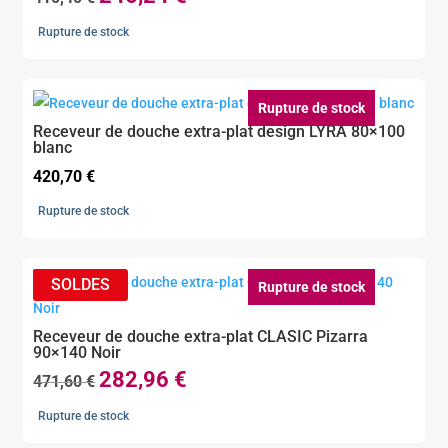
prix
prix
Rupture de stock
initial
actuel
était :
est :
410,40 €.
246,24 €.
Rupture de stock
Receveur de douche extra-plat design LYRA 80×100
blanc
420,70
€
Rupture de stock
Rupture de stock
Receveur de douche extra-plat CLASIC Pizarra
90×140 Noir
282,96
€
Le
Le
471,60
€
prix
prix
Rupture de stock
initial
actuel