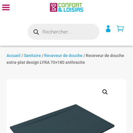
Recherche


de
produits
Accueil
/
Sanitaire
/
Receveur de douche
/ Receveur de douche
extra-plat design LYRA 70×180 anthracite