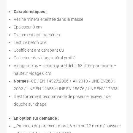
Caractéristiques
:
Résine minérale teintée dans la masse
Épaisseur 3 cm
Traitement anti-bactérien
Texture béton ciré
Coefficient antidérapant C3
Collecteur de vidage latéral profilé
Vidage inclus – siphon grand débit 58 litres par minute –
hauteur vidage 6 cm
Normes
: CE / EN-14527:2006 + A I:2010 / UNE EN263 :
2002 / UNE EN 14688 / UNE EN 15676 / UNE ENV 12633
Il est fortement recommandé de poser ce receveur de
douche sur chape.
En option sur demande
:
_ Panneau de parement mural 6 mm ou 12 mm d’épaisseur