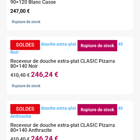
90×120 Blanc Casse
247,00
€
Rupture de stock
Rupture de stock
Receveur de douche extra-plat CLASIC Pizarra
80×140 Noir
246,24
€
Le
Le
410,40
€
prix
prix
Rupture de stock
initial
actuel
était :
est :
410,40 €.
246,24 €.
Rupture de stock
Receveur de douche extra-plat CLASIC Pizarra
80×140 Anthracite
246,24
€
Le
Le
410,40
€