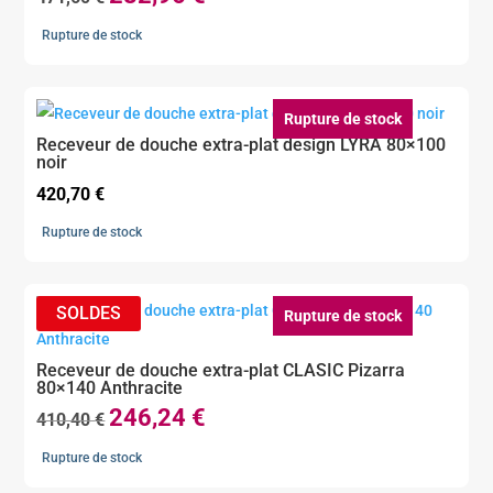
prix
prix
Rupture de stock
initial
actuel
était :
est :
471,60 €.
282,96 €.
Rupture de stock
Receveur de douche extra-plat design LYRA 80×100
noir
420,70
€
Rupture de stock
Rupture de stock
Receveur de douche extra-plat CLASIC Pizarra
80×140 Anthracite
246,24
€
Le
Le
410,40
€
prix
prix
Rupture de stock
initial
actuel