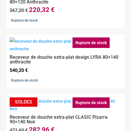
80×120 Anthracite
220,32
€
Le
Le
367,20
€
prix
prix
Rupture de stock
initial
actuel
était :
est :
367,20 €.
220,32 €.
Rupture de stock
Receveur de douche extra-plat design LYRA 80×140
anthracite
540,20
€
Rupture de stock
Rupture de stock
Receveur de douche extra-plat CLASIC Pizarra
90×140 Noir
282,96
€
Le
Le
471,60
€