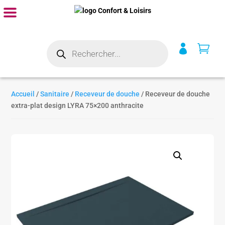
Recherche


de
produits
Accueil
/
Sanitaire
/
Receveur de douche
/ Receveur de douche
extra-plat design LYRA 75×200 anthracite