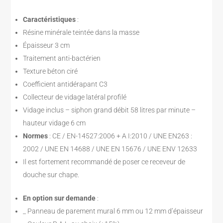
Caractéristiques
:
Résine minérale teintée dans la masse
Épaisseur 3 cm
Traitement anti-bactérien
Texture béton ciré
Coefficient antidérapant C3
Collecteur de vidage latéral profilé
Vidage inclus – siphon grand débit 58 litres par minute –
hauteur vidage 6 cm
Normes
: CE / EN-14527:2006 + A I:2010 / UNE EN263 :
2002 / UNE EN 14688 / UNE EN 15676 / UNE ENV 12633
Il est fortement recommandé de poser ce receveur de
douche sur chape.
En option sur demande
:
_ Panneau de parement mural 6 mm ou 12 mm d’épaisseur