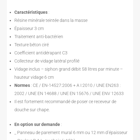
Caractéristiques
:
Résine minérale teintée dans la masse
Épaisseur 3 cm
Traitement anti-bactérien
Texture béton ciré
Coefficient antidérapant C3
Collecteur de vidage latéral profilé
Vidage inclus – siphon grand débit 58 litres par minute –
hauteur vidage 6 cm
Normes
: CE / EN-14527:2006 + A I:2010 / UNE EN263 :
2002 / UNE EN 14688 / UNE EN 15676 / UNE ENV 12633
Il est fortement recommandé de poser ce receveur de
douche sur chape.
En option sur demande
:
_ Panneau de parement mural 6 mm ou 12 mm d’épaisseur