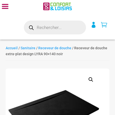
Recherche


de
produits
Accueil
/
Sanitaire
/
Receveur de douche
/ Receveur de douche
extra-plat design LYRA 90×140 noir