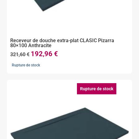
Receveur de douche extra-plat CLASIC Pizarra
80×100 Anthracite
192,96
€
Le
Le
321,60
€
prix
prix
Rupture de stock
initial
actuel
était :
est :
321,60 €.
192,96 €.
Rupture de stock