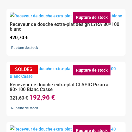
Rupture de stock
Receveur de douche extra-plat design LYRA 80×100
blanc
420,70
€
Rupture de stock
Rupture de stock
Receveur de douche extra-plat CLASIC Pizarra
80×100 Blanc Casse
192,96
€
Le
Le
321,60
€
prix
prix
Rupture de stock
initial
actuel
était :
est :
321,60 €.
192,96 €.
Rupture de stock