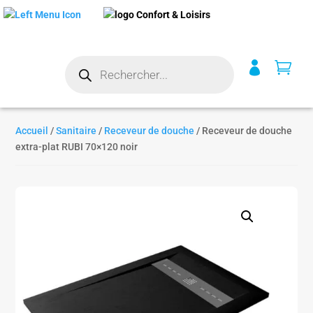
Recherche


de
produits
Accueil
/
Sanitaire
/
Receveur de douche
/ Receveur de douche
extra-plat RUBI 70×120 noir