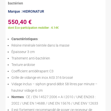
bactérien
Marque : HIDRONATUR
550,40
€
dont Eco-participation mobilier : 4.14€
Caractéristiques
:
Résine minérale teintée dans la masse
Épaisseur 3 cm
Traitement anti-bactérien
Texture ardoise
Coefficient antidérapant C3
Grille de vidange en inox AISI 316 brossé
Vidage inclus – siphon grand débit 58 litres par minute –
hauteur vidage 6 cm
Normes
: CE / EN-14527:2006 + A I:2010 / UNE EN263 :
2002 / UNE EN 14688 / UNE EN 15676 / UNE ENV 12633
Il est fortement recommandé de poser ce receveur de