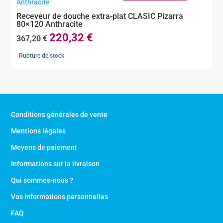
Receveur de douche extra-plat CLASIC Pizarra
80×120 Anthracite
220,32
€
Le
Le
367,20
€
prix
prix
Rupture de stock
initial
actuel
était :
est :
367,20 €.
220,32 €.
Conditions générales de vente
Mentions légales
Moyens de paiement
Informations sur la livraison
Qui sommes-nous ?
Vos informations personnelles
FAQ