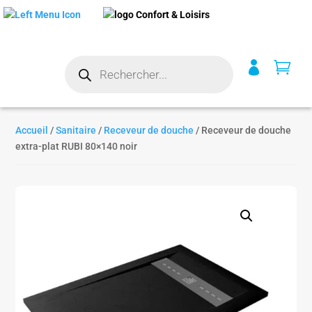
Recherche


de
produits
Accueil
/
Sanitaire
/
Receveur de douche
/ Receveur de douche
extra-plat RUBI 80×140 noir