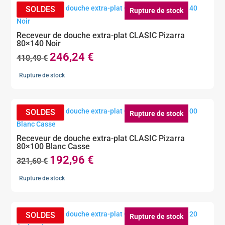
Rupture de stock
Receveur de douche extra-plat CLASIC Pizarra
80×140 Noir
246,24
€
Le
Le
410,40
€
prix
prix
Rupture de stock
initial
actuel
était :
est :
410,40 €.
246,24 €.
Rupture de stock
Receveur de douche extra-plat CLASIC Pizarra
80×100 Blanc Casse
192,96
€
Le
Le
321,60
€
prix
prix
Rupture de stock
initial
actuel
était :
est :
321,60 €.
192,96 €.
Rupture de stock