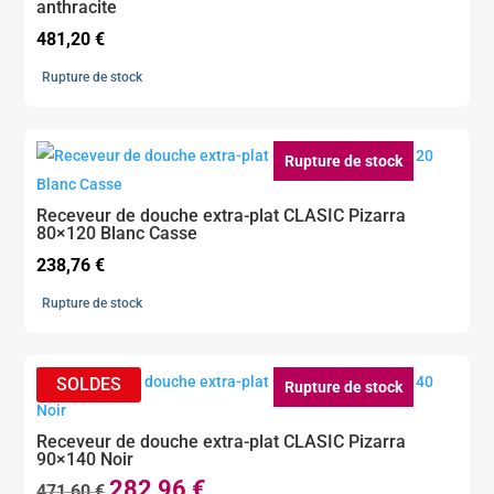
anthracite
481,20
€
Rupture de stock
Rupture de stock
Receveur de douche extra-plat CLASIC Pizarra
80×120 Blanc Casse
238,76
€
Rupture de stock
Rupture de stock
Receveur de douche extra-plat CLASIC Pizarra
90×140 Noir
282,96
€
Le
Le
471,60
€