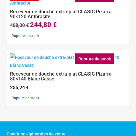
Receveur de douche extra-plat CLASIC Pizarra
90×120 Anthracite
244,80
€
Le
Le
408,00
€
prix
prix
Rupture de stock
initial
actuel
était :
est :
408,00 €.
244,80 €.
Rupture de stock
Receveur de douche extra-plat CLASIC Pizarra
80×140 Blanc Casse
255,24
€
Rupture de stock
Conditions générales de vente