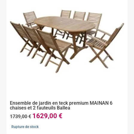
Ensemble de jardin en teck premium MAINAN 6
chaises et 2 fauteuils Ballea
1629,00
€
Le
Le
1739,00
€
prix
prix
Rupture de stock
initial
actuel