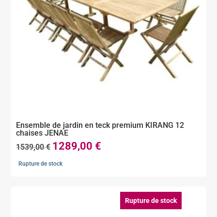
Ensemble de jardin en teck premium KIRANG 12
chaises JENAE
1289,00
€
Le
Le
1539,00
€
prix
prix
Rupture de stock
initial
actuel
était :
est :
1539,00 €.
1289,00 €.
Rupture de stock