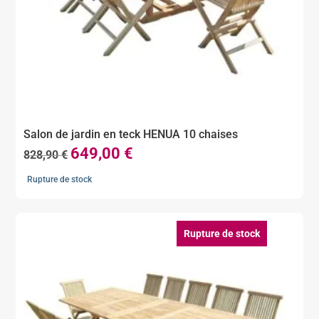
Salon de jardin en teck HENUA 10 chaises
649,00
€
Le
Le
828,90
€
prix
prix
Rupture de stock
initial
actuel
était :
est :
828,90 €.
649,00 €.
Rupture de stock