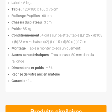
Label
: V-legal
Table
: 120/180 x 100 x 75 cm
Rallonge Papillon
: 60 cm
Châssis du plateau
: 3 cm
Poids
: 85 kg
Conditionnement
: 4 colis sur palette / table (L)125 x (l)105
x (h)23 cm – chaises(x2) (L)115 x (l)50 x (h)17 cm
Montage
: Table à monter (pieds uniquement)
Autres caractéristiques
: Trou parasol 50 mm dans la
rallonge
Dimensions et poids
: ± 5%
Reprise de votre ancien matériel
Garantie
: 1 an
Produits similaires