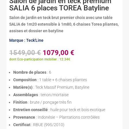
Salon de jardin en teck premium
SALIA 6 places TOREA Batyline
Salon de jardin en teck brut premier choix avec une table
SALIA de 1m20 extensible à 1m80, 6 chaises Torea pliantes,
assises et dossier en batyline
Marque : Teck'Line
Le
Le
1549,00
€
1079,00
€
prix
prix
dont Eco-participation mobilier : 12.34€
initial
actuel
était :
est :
Nombre de places
: 6
1549,00 €.
1079,00 €.
Composition
: 1 table + 6 chaises pliantes
Matière(s)
: Teck Massif Premium, Batyline
Assemblages
: tenon/mortaise
Finition
: brute / ponçage très fin
Entretien conseillé
: huile pour teck et bois exotique
Provenance
: Indonésie – Plantations contrôlées
Certificat
: RBUE (995/2010)