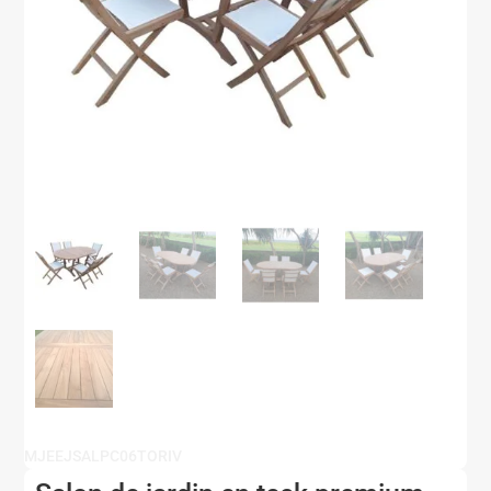
MJEEJSALPC06TORIV