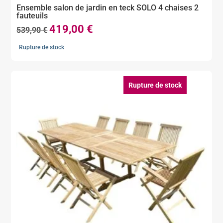
Ensemble salon de jardin en teck SOLO 4 chaises 2
fauteuils
419,00
€
Le
Le
539,90
€
prix
prix
Rupture de stock
initial
actuel
était :
est :
539,90 €.
419,00 €.
Rupture de stock