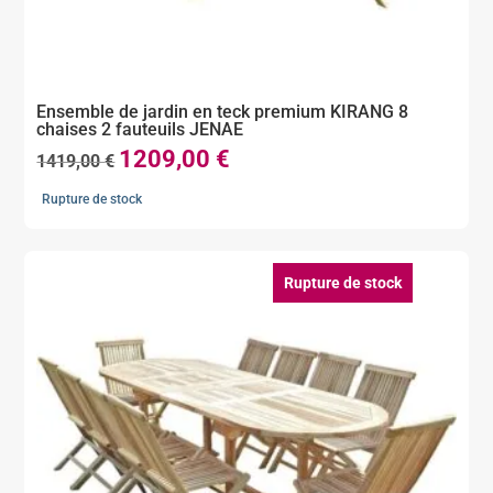
Ensemble de jardin en teck premium KIRANG 8
chaises 2 fauteuils JENAE
1209,00
€
Le
Le
1419,00
€
prix
prix
Rupture de stock
initial
actuel
était :
est :
1419,00 €.
1209,00 €.
Rupture de stock