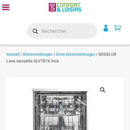
Recherche


de
produits
Accueil
/
Electroménager
/
Gros électroménager
/ SOGELUX
Lave vaisselle SLV787X inox