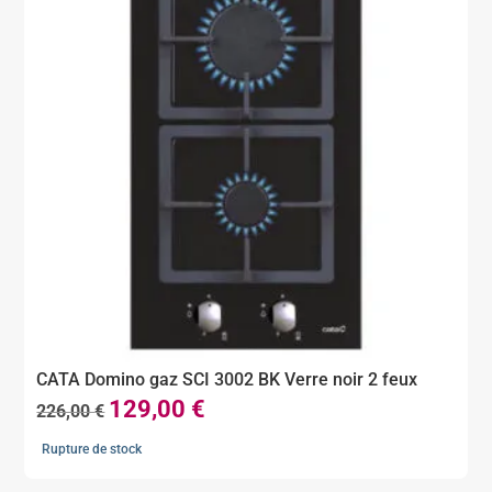
CATA Domino gaz SCI 3002 BK Verre noir 2 feux
129,00
€
Le
Le
226,00
€
prix
prix
Rupture de stock
initial
actuel