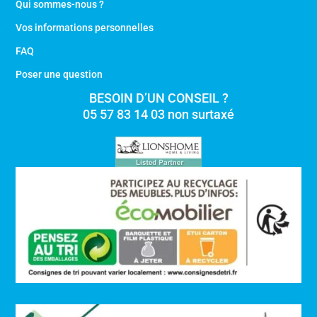
Qui sommes-nous ?
Vos informations personnelles
FAQ
Poser une question
BESOIN D’UN CONSEIL ?
05 57 83 14 03 non surtaxé