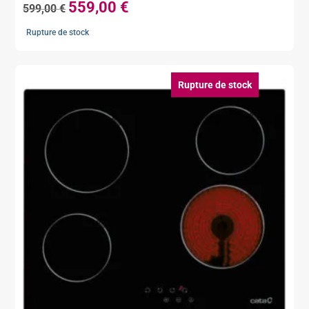
559,00
€
Le
Le
599,00
€
prix
prix
Rupture de stock
initial
actuel
était :
est :
599,00 €.
559,00 €.
Rupture de stock