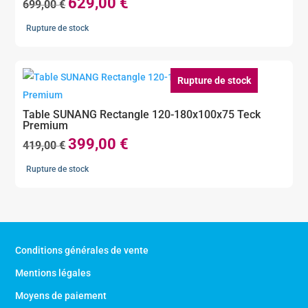
629,00
€
Le
Le
699,00
€
prix
prix
Rupture de stock
initial
actuel
était :
est :
699,00 €.
629,00 €.
Rupture de stock
Table SUNANG Rectangle 120-180x100x75 Teck
Premium
399,00
€
Le
Le
419,00
€
prix
prix
Rupture de stock
initial
actuel
était :
est :
419,00 €.
399,00 €.
Conditions générales de vente
Mentions légales
Moyens de paiement