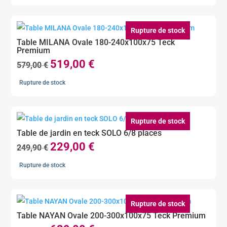
initial
actuel
était :
est :
379,90 €.
299,00 €.
Rupture de stock
Table MILANA Ovale 180-240x100x75 Teck
Premium
519,00
€
Le
Le
579,00
€
prix
prix
Rupture de stock
initial
actuel
était :
est :
579,00 €.
519,00 €.
Rupture de stock
Table de jardin en teck SOLO 6/8 places
229,00
€
Le
Le
249,90
€
prix
prix
Rupture de stock
initial
actuel
était :
est :
249,90 €.
229,00 €.
Rupture de stock
Table NAYAN Ovale 200-300x100x75 Teck Premium