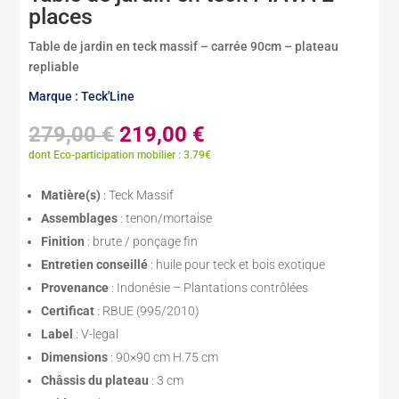
places
Table de jardin en teck massif – carrée 90cm – plateau
repliable
Marque : Teck'Line
Le
Le
279,00
€
219,00
€
prix
prix
dont Eco-participation mobilier : 3.79€
initial
actuel
était :
est :
Matière(s)
: Teck Massif
279,00 €.
219,00 €.
Assemblages
: tenon/mortaise
Finition
: brute / ponçage fin
Entretien conseillé
: huile pour teck et bois exotique
Provenance
: Indonésie – Plantations contrôlées
Certificat
: RBUE (995/2010)
Label
: V-legal
Dimensions
: 90×90 cm H.75 cm
Châssis du plateau
: 3 cm