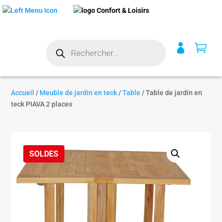
Recherche


de
produits
Accueil
/
Meuble de jardin en teck
/
Table
/ Table de jardin en
teck PIAVA 2 places
SOLDES