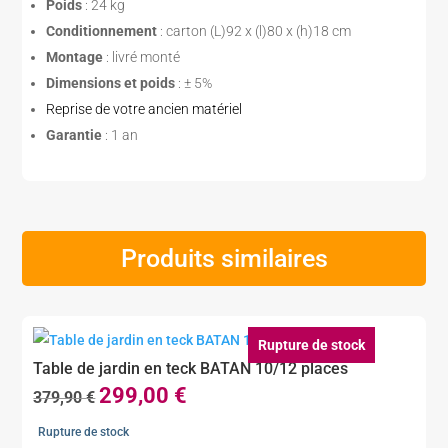
Poids
: 24 kg
Conditionnement
: carton (L)92 x (l)80 x (h)18 cm
Montage
: livré monté
Dimensions et poids
: ± 5%
Reprise de votre ancien matériel
Garantie
: 1 an
Produits similaires
Rupture de stock
Table de jardin en teck BATAN 10/12 places
299,00
€
Le
Le
379,90
€
prix
prix
Rupture de stock