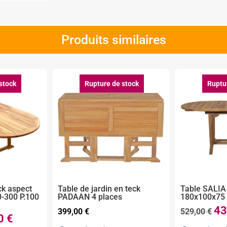
Produits similaires
stock
Rupture de stock
Ruptu
ck aspect
Table de jardin en teck
Table SALIA
0-300 P.100
PADAAN 4 places
180x100x75
43
Le
399,00
€
529,00
€
00
€
Le
prix