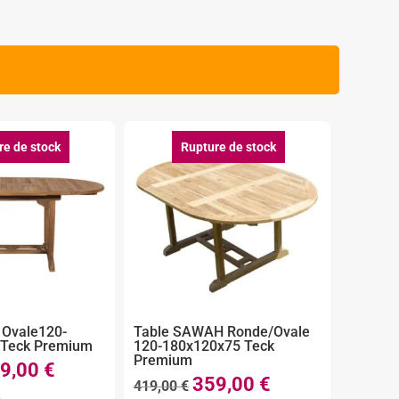
re de stock
Rupture de stock
 Ovale120-
Table SAWAH Ronde/Ovale
 Teck Premium
120-180x120x75 Teck
Premium
9,00
€
Le
359,00
€
Le
Le
419,00
€
prix