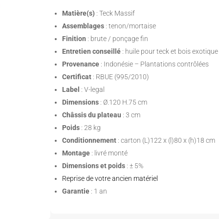
Matière(s)
: Teck Massif
Assemblages
: tenon/mortaise
Finition
: brute / ponçage fin
Entretien conseillé
: huile pour teck et bois exotique
Provenance
: Indonésie – Plantations contrôlées
Certificat
: RBUE (995/2010)
Label
: V-legal
Dimensions
: Ø.120 H.75 cm
Châssis du plateau
: 3 cm
Poids
: 28 kg
Conditionnement
: carton (L)122 x (l)80 x (h)18 cm
Montage
: livré monté
Dimensions et poids
: ± 5%
Reprise de votre ancien matériel
Garantie
: 1 an