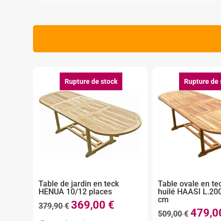
Rupture de stock
Rupture de 
Table de jardin en teck
Table ovale en te
HENUA 10/12 places
huilé HAASI L.20
cm
369,00
€
Le
Le
379,90
€
479,
Le
509,00
€
prix
prix