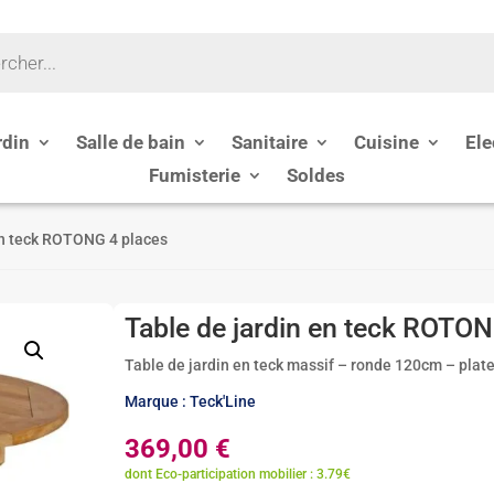
rdin
Salle de bain
Sanitaire
Cuisine
Ele
Fumisterie
Soldes
en teck ROTONG 4 places
Table de jardin en teck ROTON
Table de jardin en teck massif – ronde 120cm – plate
Marque : Teck'Line
369,00
€
dont Eco-participation mobilier : 3.79€