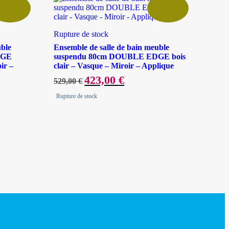
Rupture de stock
uble
Ensemble de salle de bain meuble
DGE
suspendu 80cm DOUBLE EDGE bois
ir –
clair – Vasque – Miroir – Applique
Le
423,00
€
Le
529,00
€
prix
prix
initial
actuel
Rupture de stock
était :
est :
529,00 €.
423,00 €.