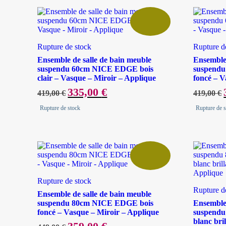
Rupture de stock
Rupture d
Ensemble de salle de bain meuble
Ensemble 
suspendu 60cm NICE EDGE bois
suspend
clair – Vasque – Miroir – Applique
foncé – V
Le
335,00
€
Le
419,00
€
419,00
€
prix
prix
initial
actuel
i
Rupture de stock
Rupture de 
était :
est :
é
419,00 €.
335,00 €.
Rupture de stock
Rupture d
Ensemble de salle de bain meuble
suspendu 80cm NICE EDGE bois
Ensemble 
foncé – Vasque – Miroir – Applique
suspend
blanc bri
Le
Le