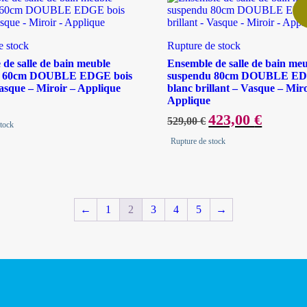
e stock
Rupture de stock
de salle de bain meuble
Ensemble de salle de bain me
u 60cm DOUBLE EDGE bois
suspendu 80cm DOUBLE E
asque – Miroir – Applique
blanc brillant – Vasque – Miro
Applique
Le
423,00
€
Le
529,00
€
stock
prix
prix
initial
actuel
Rupture de stock
était :
est :
529,00 €.
423,00 €.
←
1
2
3
4
5
→