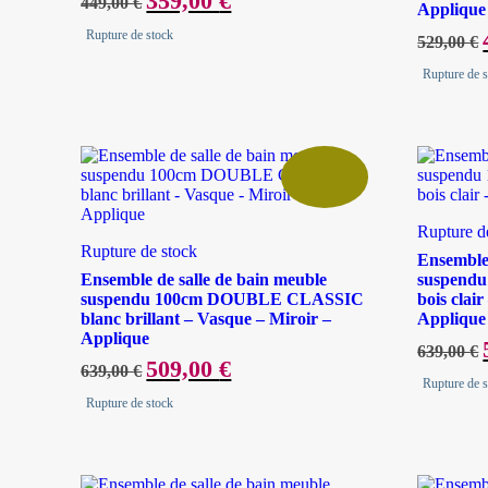
359,00
€
449,00
€
Applique
prix
prix
initial
actuel
Rupture de stock
529,00
€
était :
est :
449,00 €.
359,00 €.
i
Rupture de 
é
Rupture d
Rupture de stock
Ensemble 
Ensemble de salle de bain meuble
suspend
suspendu 100cm DOUBLE CLASSIC
bois clai
blanc brillant – Vasque – Miroir –
Applique
Applique
639,00
€
Le
509,00
€
Le
639,00
€
i
prix
prix
Rupture de 
é
initial
actuel
Rupture de stock
était :
est :
639,00 €.
509,00 €.