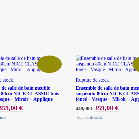
e stock
Rupture de stock
de salle de bain meuble
Ensemble de salle de bain me
u 80cm NICE CLASSIC bois
suspendu 80cm NICE CLASS
asque – Miroir – Applique
foncé – Vasque – Miroir – Ap
Le
359,00
€
Le
Le
359,00
€
Le
449,00
€
prix
prix
prix
prix
nitial
actuel
initial
actuel
stock
Rupture de stock
tait :
est :
était :
est :
449,00 €.
359,00 €.
449,00 €.
359,00 €.