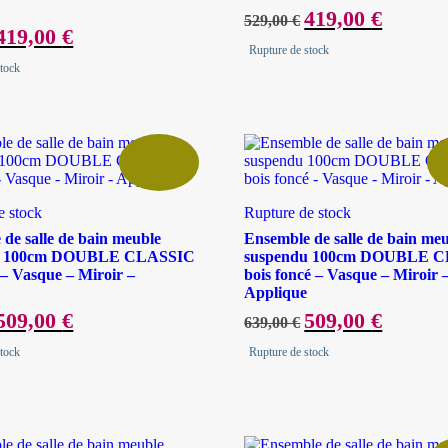
Le
419,00
€
Le
529,00
€
prix
prix
Le
419,00
€
Le
initial
actuel
prix
prix
Rupture de stock
était :
est :
nitial
actuel
stock
529,00 €.
419,00 €.
tait :
est :
529,00 €.
419,00 €.
e stock
Rupture de stock
de salle de bain meuble
Ensemble de salle de bain me
u 100cm DOUBLE CLASSIC
suspendu 100cm DOUBLE 
r – Vasque – Miroir –
bois foncé – Vasque – Miroir 
Applique
Le
509,00
€
Le
Le
509,00
€
Le
639,00
€
prix
prix
prix
prix
nitial
actuel
initial
actuel
stock
Rupture de stock
tait :
est :
était :
est :
639,00 €.
509,00 €.
639,00 €.
509,00 €.