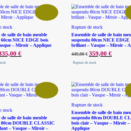
e stock
Rupture de stock
de salle de bain meuble
Ensemble de salle de bain me
u 60cm NICE EDGE bois
suspendu 80cm NICE EDGE 
asque – Miroir – Applique
brillant – Vasque – Miroir – 
Le
335,00
€
Le
Le
359,00
€
Le
449,00
€
prix
prix
prix
prix
nitial
actuel
initial
actuel
stock
Rupture de stock
tait :
est :
était :
est :
419,00 €.
335,00 €.
449,00 €.
359,00 €.
Rupture de stock
e stock
Ensemble de salle de bain me
de salle de bain meuble
suspendu 80cm DOUBLE C
u 80cm DOUBLE CLASSIC
bois clair – Vasque – Miroir –
llant – Vasque – Miroir –
Applique