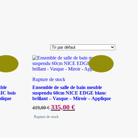
Rupture de stock
uble
Ensemble de salle de bain meuble
IC bois
suspendu 60cm NICE EDGE blanc
plique
brillant – Vasque – Miroir – Applique
Le
335,00
€
Le
419,00
€
prix
prix
initial
actuel
Rupture de stock
était :
est :
419,00 €.
335,00 €.