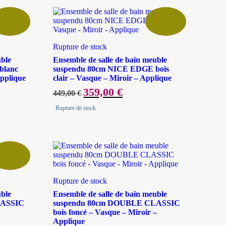
Rupture de stock
uble
Ensemble de salle de bain meuble
blanc
suspendu 80cm NICE EDGE bois
Applique
clair – Vasque – Miroir – Applique
Le
359,00
€
Le
449,00
€
prix
prix
initial
actuel
Rupture de stock
était :
est :
449,00 €.
359,00 €.
Rupture de stock
uble
Ensemble de salle de bain meuble
LASSIC
suspendu 80cm DOUBLE CLASSIC
bois foncé – Vasque – Miroir –
Applique