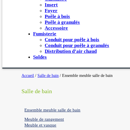
Insert
Foyer
Poêle à bois
Poêle à granulés
Accessoire
Fumisterie
Conduit pour poêle à bois
Conduit pour poêle à granulés
Distribution d’air chaud
Soldes
Accueil
/
Salle de bain
/ Ensemble meuble salle de bain
Salle de bain
Ensemble meuble salle de bain
Meuble de rangement
Meuble et vasque