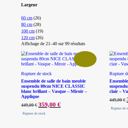
Largeur
60 cm
(26)
80 cm
(28)
100 cm
(19)
120 cm
(26)
Affichage de 21–40 sur 99 résultats
Rupture de stock
Rupture d
Ensemble de salle de bain meuble
Ensemble 
suspendu 80cm NICE CLASSIC
suspend
blanc brillant – Vasque – Miroir –
clair – V
Applique
449,00
€
Le
359,00
€
Le
449,00
€
i
prix
prix
Rupture de 
é
initial
actuel
Rupture de stock
était :
est :
449,00 €.
359,00 €.