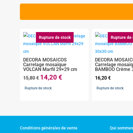
Rupture de stock
Rupture de 
DECORA MOSAICOS
DECORA MOSAIC
Carrelage mosaïque
Carrelage mosaï
VOLCAN Marfil 29×29 cm
BAMBOO Crème 
14,20
€
Le
Le
15,80
€
16,20
€
prix
prix
Rupture de stock
Rupture de stock
initial
actuel
était :
est :
15,80 €.
14,20 €.
Conditions générales de vente
Qui sommes