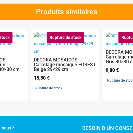
Produits similaires
stock
Rupture de stock
Ruptu
DECORA MO
Carrelage m
OS
DECORA MOSAICOS
Gris 30×30 
que
Carrelage mosaïque FOREST
30×30 cm
Beige 29×29 cm
9,80
€
15,80
€
Rupture de stoc
Rupture de stock
BESOIN D’UN CONSEI
-nous ?