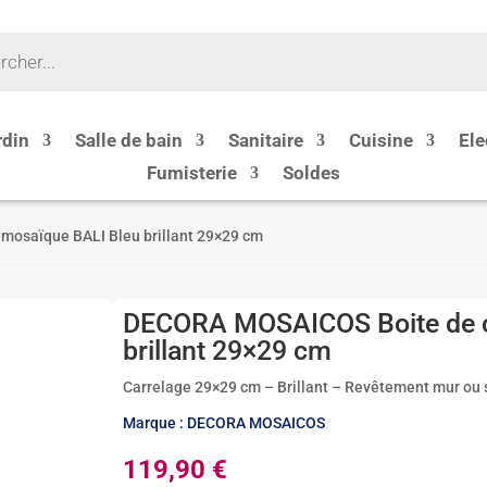
rdin
Salle de bain
Sanitaire
Cuisine
Ele
Fumisterie
Soldes
mosaïque BALI Bleu brillant 29×29 cm
DECORA MOSAICOS Boite de c
brillant 29×29 cm
Carrelage 29×29 cm – Brillant – Revêtement mur ou so
Marque : DECORA MOSAICOS
119,90
€