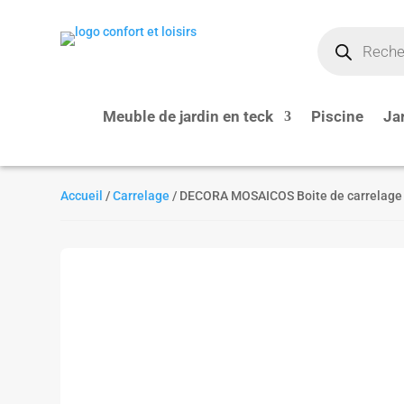
Recherche
de
produits
Meuble de jardin en teck
Piscine
Ja
Accueil
/
Carrelage
/ DECORA MOSAICOS Boite de carrelage 