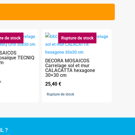
re de stock
Rupture de stock
SAICOS
osaïque TECNIQ
DECORA MOSAICOS
cm
Carrelage sol et mur
CALACATTA hexagone
30×30 cm
k
25,40
€
Rupture de stock
L ?