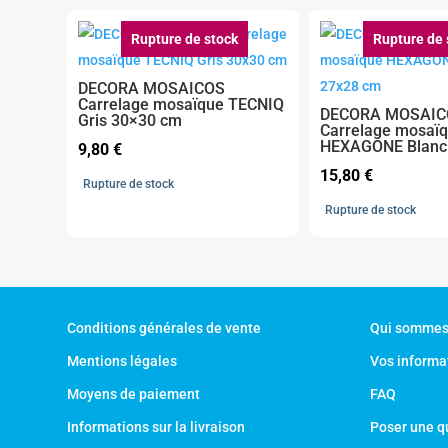
Rupture de stock
Rupture de 
DECORA MOSAICOS
Carrelage mosaïque TECNIQ
DECORA MOSAIC
Gris 30×30 cm
Carrelage mosaï
HEXAGONE Blanc
9,80
€
15,80
€
Rupture de stock
Rupture de stock
Conditions générales de vente
Qui sommes
Mentions légales
Vos informa
Moyens de paiement
FAQ
Informations sur la livraison
Poser une q