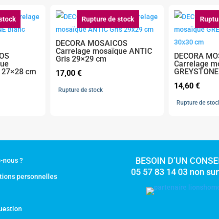
stock
Rupture de stock
Ruptu
DECORA MOSAICOS
Carrelage mosaïque ANTIC
OS
DECORA MO
Gris 29×29 cm
que
Carrelage m
 27×28 cm
GREYSTONE 
17,00
€
14,60
€
Rupture de stock
Rupture de stoc
BESOIN D’UN CONSEI
-nous ?
05 57 83 14 03 non su
tions personnelles
uestion