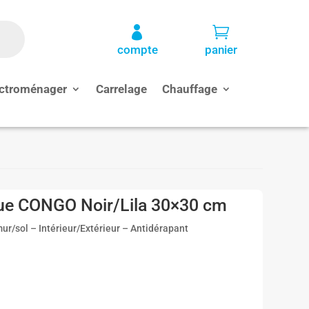


compte
panier
ctroménager
Carrelage
Chauffage
ue CONGO Noir/Lila 30×30 cm
r/sol – Intérieur/Extérieur – Antidérapant