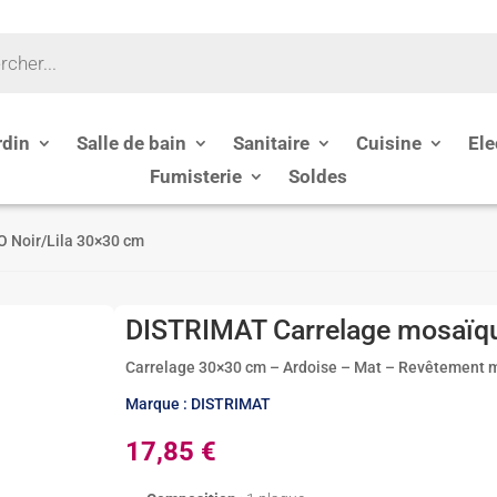
rdin
Salle de bain
Sanitaire
Cuisine
Ele
Fumisterie
Soldes
 Noir/Lila 30×30 cm
DISTRIMAT Carrelage mosaïq
Carrelage 30×30 cm – Ardoise – Mat – Revêtement mu
Marque : DISTRIMAT
17,85
€