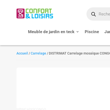
Recherche
de
produits
Meuble de jardin en teck
Piscine
Ja
Accueil
/
Carrelage
/ DISTRIMAT Carrelage mosaïque CONGO
MBMCADISCONGO