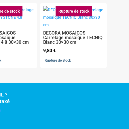
re de stock
Rupture de stock
SAICOS
DECORA MOSAICOS
osaïque
Carrelage mosaïque TECNIQ
4,8 30×30 cm
Blanc 30×30 cm
9,80
€
k
Rupture de stock
L ?
rtaxé