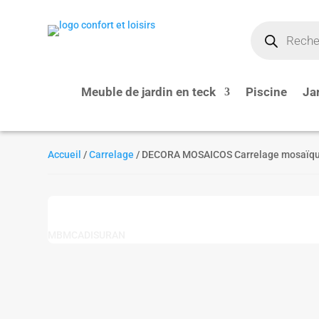
Recherche
de
produits
Meuble de jardin en teck
Piscine
Ja
Accueil
/
Carrelage
/ DECORA MOSAICOS Carrelage mosaïqu
MBMCADISURAN