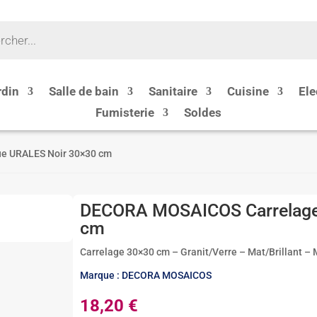
rdin
Salle de bain
Sanitaire
Cuisine
Ele
Fumisterie
Soldes
e URALES Noir 30×30 cm
DECORA MOSAICOS Carrelage
cm
Carrelage 30×30 cm – Granit/Verre – Mat/Brillant – M
Marque : DECORA MOSAICOS
18,20
€