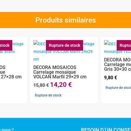
Produits similaires
stock
Rupture de stock
Ruptu
DECORA MO
Carrelage m
OS
DECORA MOSAICOS
Gris 30×30 
que
Carrelage mosaïque
 27×28 cm
VOLCAN Marfil 29×29 cm
9,80
€
14,20
€
Le
Le
15,80
€
Rupture de stoc
prix
prix
Rupture de stock
initial
actuel
était :
est :
15,80 €.
14,20 €.
BESOIN D’UN CONSEI
-nous ?