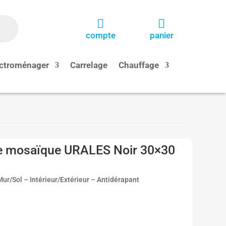


compte
panier
ctroménager
Carrelage
Chauffage
 mosaïque URALES Noir 30×30
ur/Sol – Intérieur/Extérieur – Antidérapant