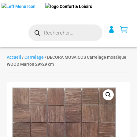
Recherche


de
produits
Accueil
/
Carrelage
/ DECORA MOSAICOS Carrelage mosaïque
WOOD Marron 29×29 cm