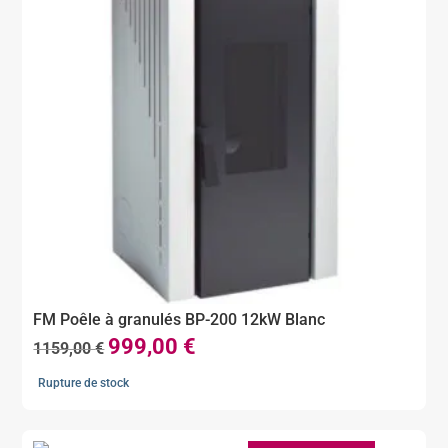
FM Poêle à granulés BP-200 12kW Blanc
999,00
€
Le
Le
1159,00
€
prix
prix
Rupture de stock
initial
actuel
était :
est :