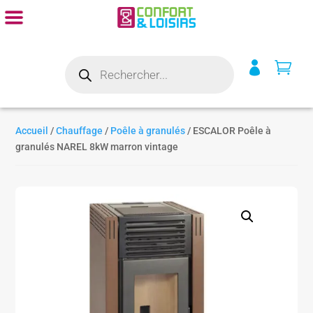
Recherche


de
produits
Accueil
/
Chauffage
/
Poêle à granulés
/ ESCALOR Poêle à
granulés NAREL 8kW marron vintage