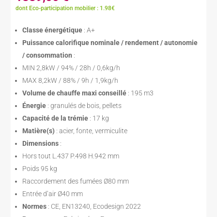
dont Eco-participation mobilier : 1.98€
Classe énergétique
: A+
Puissance calorifique nominale / rendement / autonomie
/ consommation
:
MIN 2,8kW / 94% / 28h / 0,6kg/h
MAX 8,2kW / 88% / 9h / 1,9kg/h
Volume de chauffe maxi conseillé
: 195 m3
Énergie
: granulés de bois, pellets
Capacité de la trémie
: 17 kg
Matière(s)
: acier, fonte, vermiculite
Dimensions
:
Hors tout L.437 P.498 H.942 mm
Poids 95 kg
Raccordement des fumées Ø80 mm
Entrée d’air Ø40 mm
Normes
: CE, EN13240, Ecodesign 2022