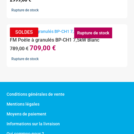
Rupture de stock
Rupture de stock
FM Poêle à granulés BP-CH1 7,5kW Blanc
709,00
€
Le
Le
789,00
€
prix
prix
Rupture de stock
initial
actuel
était :
est :
789,00 €.
709,00 €.
Conditions générales de vente
Mentions légales
Moyens de paiement
Informations sur la livraison
Qui sommes-nous ?