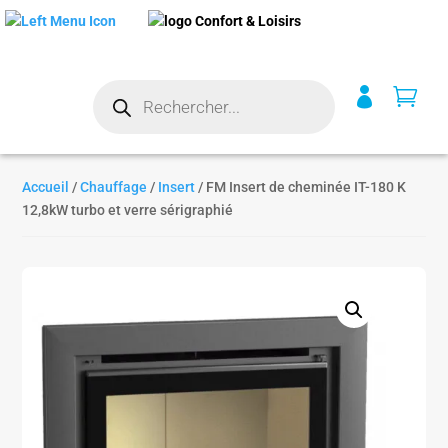
Recherche


de
produits
Accueil
/
Chauffage
/
Insert
/ FM Insert de cheminée IT-180 K
12,8kW turbo et verre sérigraphié