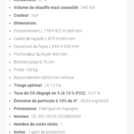
Volume de chauffe maxi conseillé
: 340 m3
Couleur
: noir
Dimensions
:
Encastrement L.778 P.422 H.585 mm
Cadre de façade L.873 H.645 mm
Ouverture du foyer L.660 H.330 mm
Profondeur du foyer 405 mm
Bûches jusqu’à 75 cm
Poids 100 kg
Raccordement Ø200 mm vertical
Tirage optimal
: 10-12 Pa
Taux de CO dégagé en % (à 13 % d’O2)
: 0,07 %
Émission de particule à 13% de O²
: 35,65 mg/Nm3
Provenance
: Fabriqué en Espagne
Normes
: CE, EN 13229, ECODESIGN
Nombre de cotés vitrés
: 1
Inclus
: 1 gant de protection