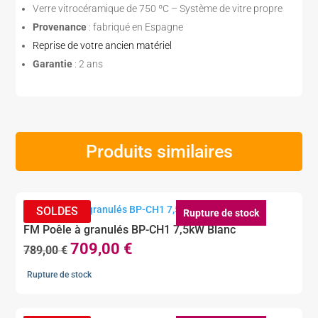
Verre vitrocéramique de 750 ºC – Système de vitre propre
Provenance
: fabriqué en Espagne
Reprise de votre ancien matériel
Garantie
: 2 ans
Produits similaires
Rupture de stock
FM Poêle à granulés BP-CH1 7,5kW Blanc
709,00
€
Le
Le
789,00
€
prix
prix
Rupture de stock
initial
actuel
était :
est :