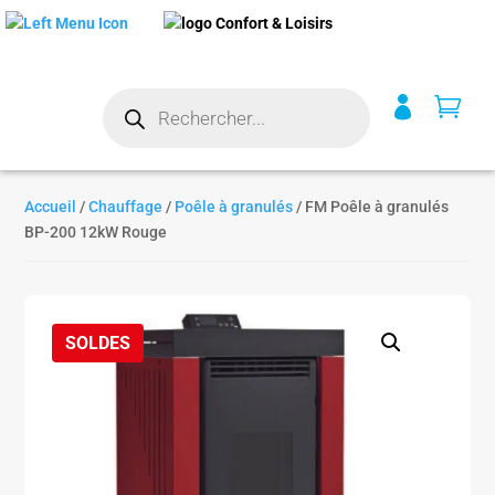
Recherche


de
produits
Accueil
/
Chauffage
/
Poêle à granulés
/ FM Poêle à granulés
BP-200 12kW Rouge
SOLDES