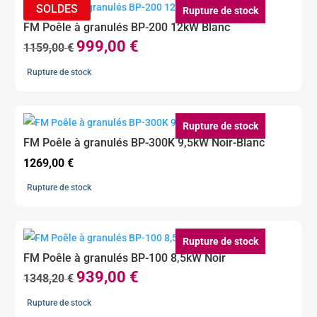
789,00 €.
709,00 €.
Rupture de stock
FM Poêle à granulés BP-200 12kW Blanc
999,00
€
Le
Le
1159,00
€
prix
prix
Rupture de stock
initial
actuel
était :
est :
1159,00 €.
999,00 €.
Rupture de stock
FM Poêle à granulés BP-300K 9,5kW Noir-Blanc
1269,00
€
Rupture de stock
Rupture de stock
FM Poêle à granulés BP-100 8,5kW Noir
939,00
€
Le
Le
1348,20
€
prix
prix
Rupture de stock
initial
actuel