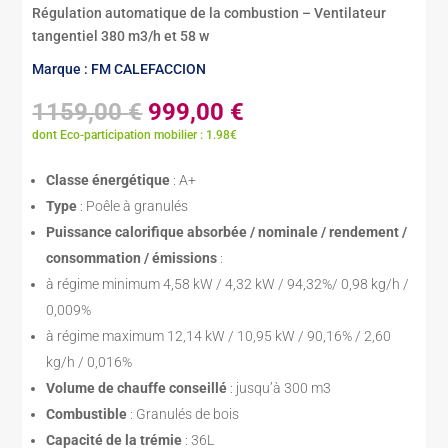
Régulation automatique de la combustion – Ventilateur
tangentiel 380 m3/h et 58 w
Marque : FM CALEFACCION
Le
Le
1159,00
€
999,00
€
prix
prix
dont Eco-participation mobilier : 1.98€
initial
actuel
était :
est :
Classe énergétique
: A+
1159,00 €.
999,00 €.
Type
: Poêle à granulés
Puissance calorifique absorbée / nominale / rendement /
consommation / émissions
:
à régime minimum 4,58 kW / 4,32 kW / 94,32%/ 0,98 kg/h /
0,009%
à régime maximum 12,14 kW / 10,95 kW / 90,16% / 2,60
kg/h / 0,016%
Volume de chauffe conseillé
: jusqu’à 300 m3
Combustible
: Granulés de bois
Capacité de la trémie
: 36L