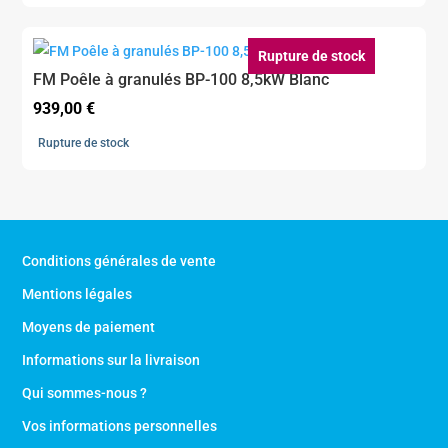
était :
est :
1348,20 €.
939,00 €.
Rupture de stock
FM Poêle à granulés BP-100 8,5kW Blanc
939,00
€
Rupture de stock
Conditions générales de vente
Mentions légales
Moyens de paiement
Informations sur la livraison
Qui sommes-nous ?
Vos informations personnelles