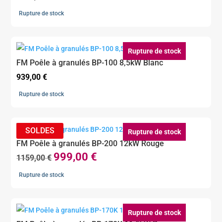
Rupture de stock
Rupture de stock
FM Poêle à granulés BP-100 8,5kW Blanc
939,00
€
Rupture de stock
Rupture de stock
FM Poêle à granulés BP-200 12kW Rouge
999,00
€
Le
Le
1159,00
€
prix
prix
Rupture de stock
initial
actuel
était :
est :
1159,00 €.
999,00 €.
Rupture de stock