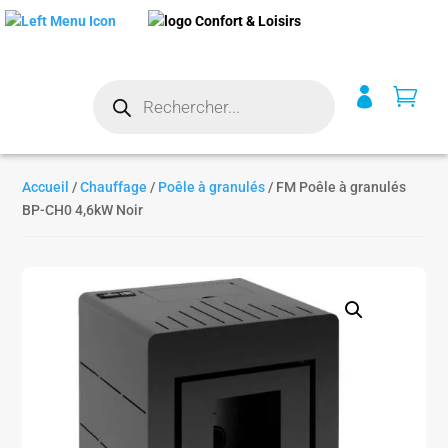
Recherche


de
produits
Accueil
/
Chauffage
/
Poêle à granulés
/ FM Poêle à granulés
BP-CH0 4,6kW Noir