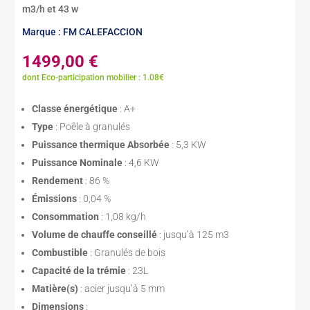
m3/h et 43 w
Marque : FM CALEFACCION
1499,00
€
dont Eco-participation mobilier : 1.08€
Classe énergétique
: A+
Type
: Poêle à granulés
Puissance thermique Absorbée
: 5,3 KW
Puissance Nominale
: 4,6 KW
Rendement
: 86 %
Émissions
: 0,04 %
Consommation
: 1,08 kg/h
Volume de chauffe conseillé
: jusqu’à 125 m3
Combustible
: Granulés de bois
Capacité de la trémie
: 23L
Matière(s)
: acier jusqu’à 5 mm
Dimensions
: