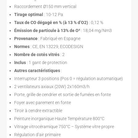
Raccordement Ø150 mm vertical
Tirage optimal
: 10-12 Pa
Taux de CO dégagé en % (à 13 % d’O2)
: 0,12 %
Émission de particule à 13% de O²
: 18,04 mg/Nm3
Provenance
: Fabriqué en Espagne
Normes
: CE, EN 13229, ECODESIGN
Nombre de cotés vitrés
: 2
Inclus
: 1 gant de protection
Autres caractéristiques
:
Interrupteur 3 positions (Pos 0 = régulation automatique)
2 ventilateurs axiaux (20W) 2x160m3/h
Porte, grille de cendrier et sortie de fumées en fonte
Foyer avec parement en fonte
Tiroir à cendre extractible
Peinture inorganique Haute Température 800°C
Vitrage vitrocéramique 750°C – Système vitre propre
Régulation d’air primaire