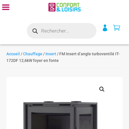
Recherche


de
produits
Accueil
/
Chauffage
/
Insert
/ FM Insert d’angle turboventilé IT-
172DF 12,6kW foyer en fonte