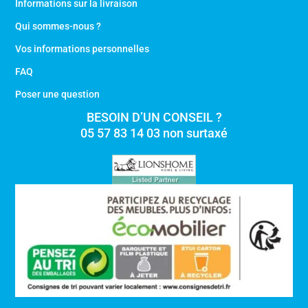
Informations sur la livraison
Qui sommes-nous ?
Vos informations personnelles
FAQ
Poser une question
BESOIN D’UN CONSEIL ?
05 57 83 14 03 non surtaxé