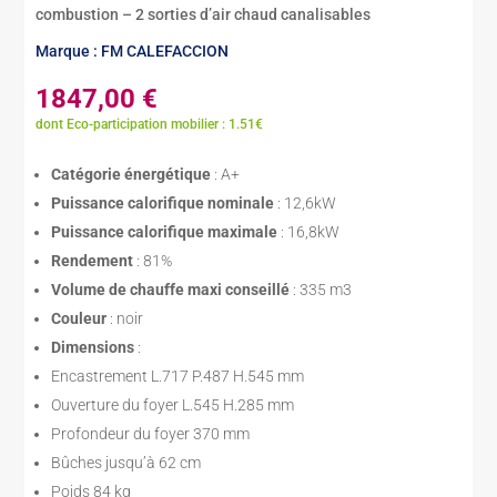
combustion – 2 sorties d’air chaud canalisables
Marque : FM CALEFACCION
1847,00
€
dont Eco-participation mobilier : 1.51€
Catégorie énergétique
: A+
Puissance calorifique nominale
: 12,6kW
Puissance calorifique maximale
: 16,8kW
Rendement
: 81%
Volume de chauffe maxi conseillé
: 335 m3
Couleur
: noir
Dimensions
:
Encastrement L.717 P.487 H.545 mm
Ouverture du foyer L.545 H.285 mm
Profondeur du foyer 370 mm
Bûches jusqu’à 62 cm
Poids 84 kg