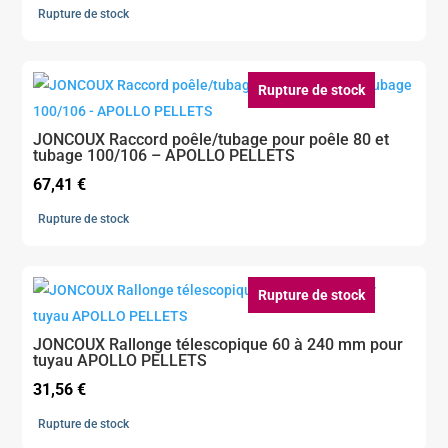
prix
prix
Rupture de stock
initial
actuel
était :
est :
79,00 €.
63,20 €.
Rupture de stock
JONCOUX Raccord poêle/tubage pour poêle 80 et
tubage 100/106 – APOLLO PELLETS
67,41
€
Rupture de stock
Rupture de stock
JONCOUX Rallonge télescopique 60 à 240 mm pour
tuyau APOLLO PELLETS
31,56
€
Rupture de stock