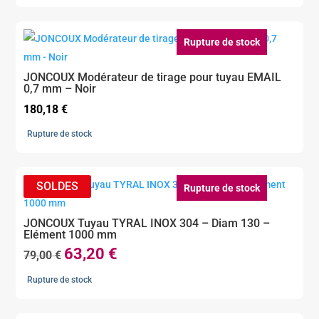
Rupture de stock
JONCOUX Modérateur de tirage pour tuyau EMAIL
0,7 mm – Noir
180,18
€
Rupture de stock
Rupture de stock
JONCOUX Tuyau TYRAL INOX 304 – Diam 130 –
Elément 1000 mm
63,20
€
Le
Le
79,00
€
prix
prix
Rupture de stock
initial
actuel
était :
est :