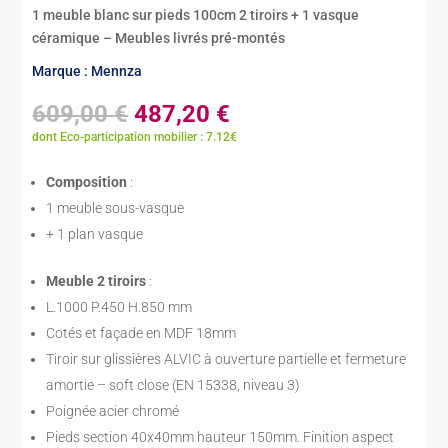
1 meuble blanc sur pieds 100cm 2 tiroirs + 1 vasque
céramique – Meubles livrés pré-montés
Marque : Mennza
Le
Le
609,00
€
487,20
€
prix
prix
dont Eco-participation mobilier : 7.12€
initial
actuel
était :
est :
Composition
:
609,00 €.
487,20 €.
1 meuble sous-vasque
+ 1 plan vasque
Meuble 2 tiroirs
:
L.1000 P.450 H.850 mm
Cotés et façade en MDF 18mm
Tiroir sur glissières ALVIC à ouverture partielle et fermeture
amortie – soft close (EN 15338, niveau 3)
Poignée acier chromé
Pieds section 40x40mm hauteur 150mm. Finition aspect