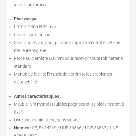
aluminium brossé.
Plan vasque
:
L.1010 P.460 H.20 mm
Céramique blanche
Sans angles vifs pour plus de simplicité d’entretien et une
meilleure hygiène
Percé au diamètre Ø35mm pour recevoir toute robinetterie
standard
Monobloc facilite l’installation et limite les problèmes
d’étanchéité
Autres caractéristiques
:
Meuble livré monté (seule les poignées et les pieds restent à
fixer)
Livré sans robinetterie, sans vidage
Normes
: CE, EN14749 / UNE 56866 / UNE 56867 / UNE
56868 / FSC