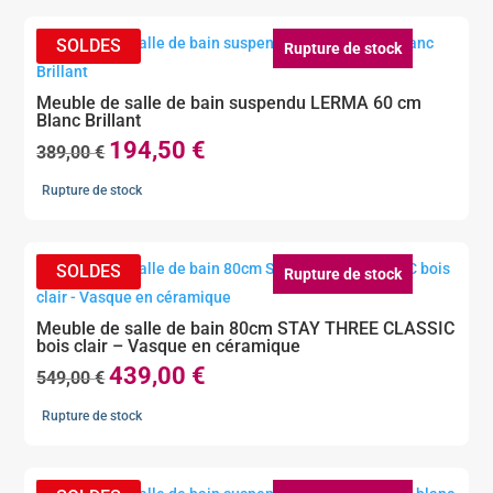
était :
est :
459,00 €.
275,00 €.
Rupture de stock
Meuble de salle de bain suspendu LERMA 60 cm
Blanc Brillant
194,50
€
Le
Le
389,00
€
prix
prix
Rupture de stock
initial
actuel
était :
est :
389,00 €.
194,50 €.
Rupture de stock
Meuble de salle de bain 80cm STAY THREE CLASSIC
bois clair – Vasque en céramique
439,00
€
Le
Le
549,00
€
prix
prix
Rupture de stock
initial
actuel
était :
est :
549,00 €.
439,00 €.