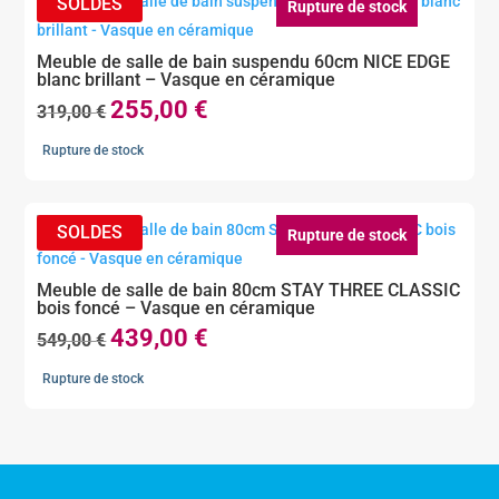
Rupture de stock
Meuble de salle de bain suspendu 60cm NICE EDGE
blanc brillant – Vasque en céramique
255,00
€
Le
Le
319,00
€
prix
prix
Rupture de stock
initial
actuel
était :
est :
319,00 €.
255,00 €.
Rupture de stock
Meuble de salle de bain 80cm STAY THREE CLASSIC
bois foncé – Vasque en céramique
439,00
€
Le
Le
549,00
€
prix
prix
Rupture de stock
initial
actuel
était :
est :
549,00 €.
439,00 €.