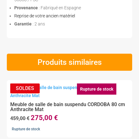
Provenance
: Fabriqué en Espagne
Reprise de votre ancien matériel
Garantie
: 2 ans
Produits similaires
Rupture de stock
Meuble de salle de bain suspendu CORDOBA 80 cm
Anthracite Mat
275,00
€
Le
Le
459,00
€
prix
prix
Rupture de stock
initial
actuel