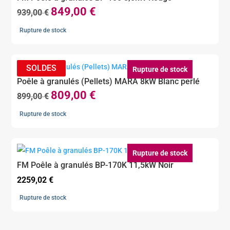
849,00
€
Le
Le
939,00
€
prix
prix
Rupture de stock
initial
actuel
était :
est :
939,00 €.
849,00 €.
Rupture de stock
Poêle à granulés (Pellets) MARA 8kW Blanc perlé
809,00
€
Le
Le
899,00
€
prix
prix
Rupture de stock
initial
actuel
était :
est :
899,00 €.
809,00 €.
Rupture de stock
FM Poêle à granulés BP-170K 11,5kW Noir
2259,02
€
Rupture de stock