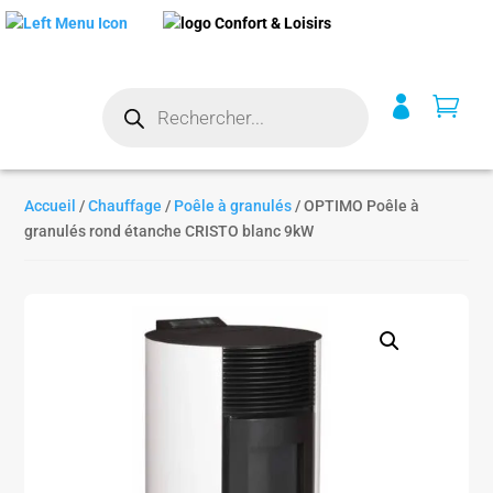
Recherche


de
produits
Accueil
/
Chauffage
/
Poêle à granulés
/ OPTIMO Poêle à
granulés rond étanche CRISTO blanc 9kW