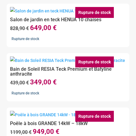
Rupture de stock
Salon de jardin en teck HENUA 10 chaises
649,00
€
Le
Le
828,90
€
prix
prix
Rupture de stock
initial
actuel
était :
est :
828,90 €.
649,00 €.
Rupture de stock
Bain de Soleil RESIA Teck Premium et Batyline
anthracite
349,00
€
Le
Le
439,00
€
prix
prix
Rupture de stock
initial
actuel
était :
est :
439,00 €.
349,00 €.
Rupture de stock
Poêle à bois GRANDE 14kW – 18kW
949,00
€
Le
Le
1199,00
€