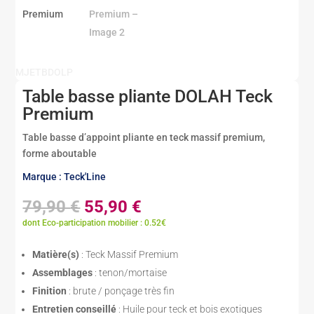
MJETBDOLP
Table basse pliante DOLAH Teck
Premium
Table basse d’appoint pliante en teck massif premium,
forme aboutable
Marque : Teck'Line
Le
Le
79,90
€
55,90
€
prix
prix
dont Eco-participation mobilier : 0.52€
initial
actuel
était :
est :
Matière(s)
: Teck Massif Premium
79,90 €.
55,90 €.
Assemblages
: tenon/mortaise
Finition
: brute / ponçage très fin
Entretien conseillé
: Huile pour teck et bois exotiques