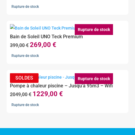
prix
prix
Rupture de stock
initial
actuel
était :
est :
1199,00 €.
949,00 €.
Rupture de stock
Bain de Soleil UNO Teck Premium
269,00
€
Le
Le
399,00
€
prix
prix
Rupture de stock
initial
actuel
était :
est :
399,00 €.
269,00 €.
Rupture de stock
Pompe à chaleur piscine – Jusqu’à 95m3 – Wifi
1229,00
€
Le
Le
2049,00
€
prix
prix
Rupture de stock
initial
actuel
était :
est :
2049,00 €.
1229,00 €.